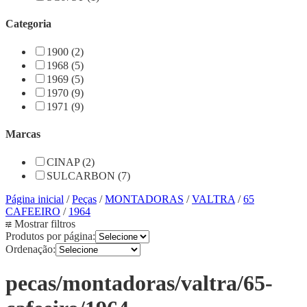
Categoria
1900 (2)
1968 (5)
1969 (5)
1970 (9)
1971 (9)
Marcas
CINAP (2)
SULCARBON (7)
Página inicial
/
Peças
/
MONTADORAS
/
VALTRA
/
65
CAFEEIRO
/
1964
Mostrar filtros
Produtos por página:
Ordenação:
pecas/montadoras/valtra/65-