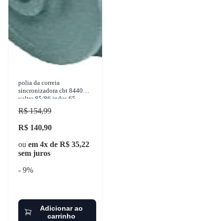
polia da correia
sincronizadora cbt 8440
valtra 85/86 indus 65
cafeeiro 68 vw 6-90 1983-
R$ 154,99
1988 cinap - 11253671
R$ 140,90
ou
em 4x de R$ 35,22
sem juros
- 9%
Adicionar ao
carrinho