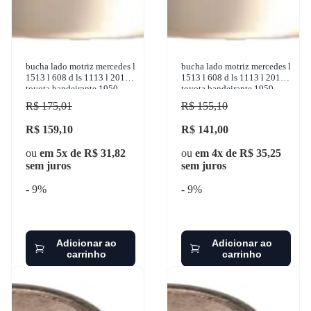
bucha lado motriz mercedes l
bucha lado motriz mercedes l
1513 l 608 d ls 1113 l 2013
1513 l 608 d ls 1113 l 2013
toyota bandeirante 1950-
toyota bandeirante 1950-
2001 sulcarbon
2001 sulcarbon - sc067-3x
R$ 175,01
R$ 155,10
R$ 159,10
R$ 141,00
ou
em 5x de R$ 31,82
ou
em 4x de R$ 35,25
sem juros
sem juros
- 9%
- 9%
Adicionar ao
Adicionar ao
carrinho
carrinho