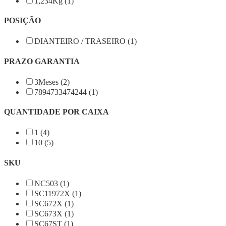
1,234Kg (1)
POSIÇÃO
DIANTEIRO / TRASEIRO (1)
PRAZO GARANTIA
3Meses (2)
7894733474244 (1)
QUANTIDADE POR CAIXA
1 (4)
10 (5)
SKU
NC503 (1)
SC11972X (1)
SC672X (1)
SC673X (1)
SC67ST (1)