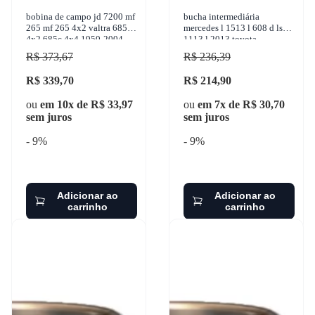
bobina de campo jd 7200 mf
bucha intermediária
265 mf 265 4x2 valtra 685c
mercedes l 1513 l 608 d ls
4x2 685c 4x4 1950-2004
1113 l 2013 toyota
cinap - 50313718
bandeirante 1950-2001
R$ 373,67
R$ 236,39
sulcarbon - sc068-2x
R$ 339,70
R$ 214,90
ou
em 10x de R$ 33,97
ou
em 7x de R$ 30,70
sem juros
sem juros
- 9%
- 9%
Adicionar ao
Adicionar ao
carrinho
carrinho