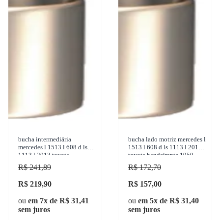
bucha intermediária
bucha lado motriz mercedes l
mercedes l 1513 l 608 d ls
1513 l 608 d ls 1113 l 2013
1113 l 2013 toyota
toyota bandeirante 1950-
bandeirante 1950-2001
2001 sulcarbon
R$ 241,89
R$ 172,70
sulcarbon - sc068-std
R$ 219,90
R$ 157,00
ou
em 7x de R$ 31,41
ou
em 5x de R$ 31,40
sem juros
sem juros