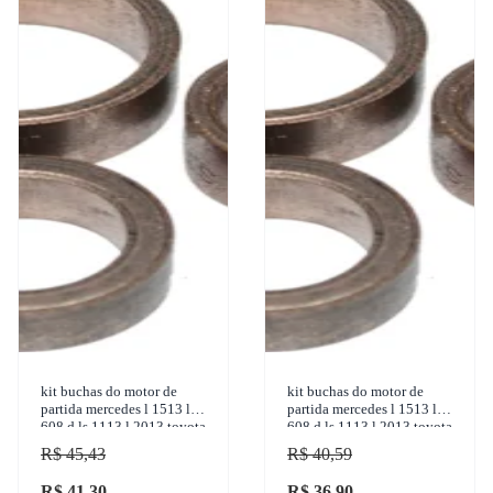
kit buchas do motor de
kit buchas do motor de
partida mercedes l 1513 l
partida mercedes l 1513 l
608 d ls 1113 l 2013 toyota
608 d ls 1113 l 2013 toyota
bandeirante 1950-2001
bandeirante 1950-2001
R$ 45,43
R$ 40,59
sulcarbon - sc11
sulcarbon - sc11
R$ 41,30
R$ 36,90