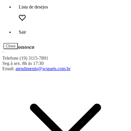
Lista de desejos
Sair
Fale Conosco
Close
Telefone (19) 3115-7891
Seg à sex. 8h às 17:30
Email:
atendimento@wsparts.com.br