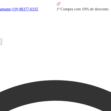
hatsapp
(19) 98377-0335
1ª Compra com
10% de desconto