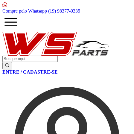
Compre pelo Whatsapp
(19) 98377-0335
1
ENTRE / CADASTRE-SE