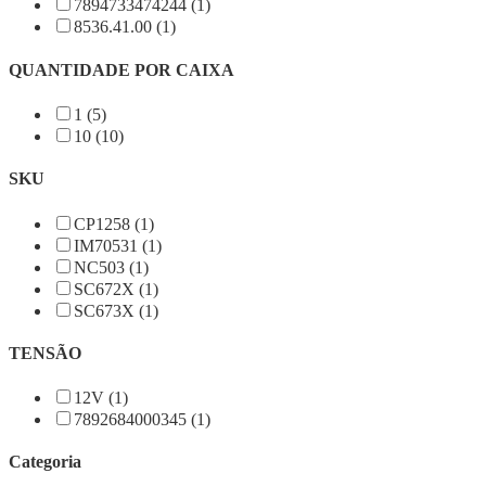
7894733474244 (1)
8536.41.00 (1)
QUANTIDADE POR CAIXA
1 (5)
10 (10)
SKU
CP1258 (1)
IM70531 (1)
NC503 (1)
SC672X (1)
SC673X (1)
TENSÃO
12V (1)
7892684000345 (1)
Categoria