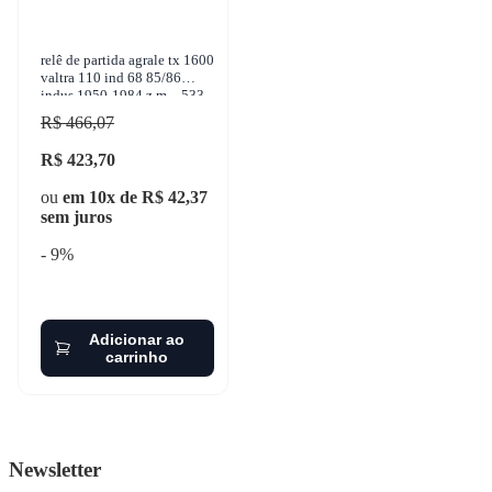
relê de partida agrale tx 1600
valtra 110 ind 68 85/86
indus 1950-1984 z.m. - 533
R$ 466,07
R$ 423,70
ou
em 10x de R$ 42,37
sem juros
- 9%
Adicionar ao
carrinho
Newsletter