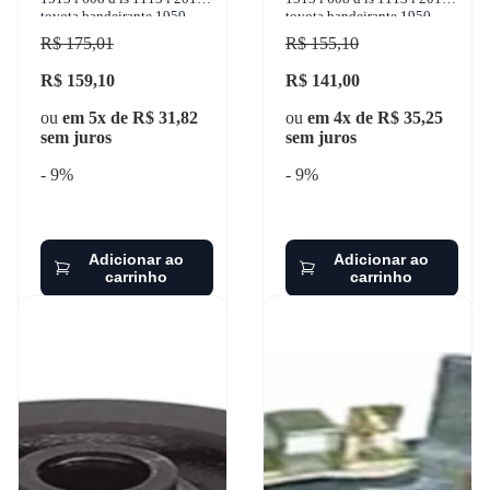
toyota bandeirante 1950-
toyota bandeirante 1950-
2001 sulcarbon
2001 sulcarbon - sc067-3x
R$ 175,01
R$ 155,10
R$ 159,10
R$ 141,00
ou
em 5x de R$ 31,82
ou
em 4x de R$ 35,25
sem juros
sem juros
- 9%
- 9%
Adicionar ao
Adicionar ao
carrinho
carrinho