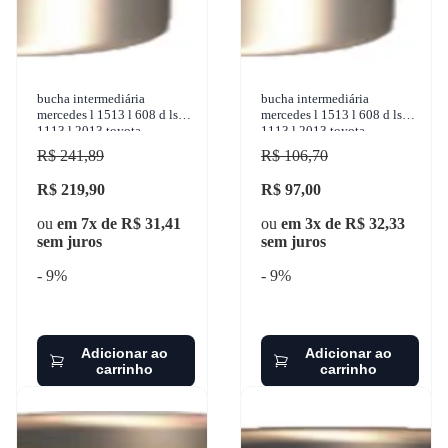
bucha intermediária
bucha intermediária
mercedes l 1513 l 608 d ls
mercedes l 1513 l 608 d ls
1113 l 2013 toyota
1113 l 2013 toyota
bandeirante 1950-2001
bandeirante 1950-2001
R$ 241,89
R$ 106,70
sulcarbon - sc068-std
sulcarbon - sc090-3x
R$ 219,90
R$ 97,00
ou
em 7x de R$ 31,41
ou
em 3x de R$ 32,33
sem juros
sem juros
- 9%
- 9%
Adicionar ao
Adicionar ao
carrinho
carrinho