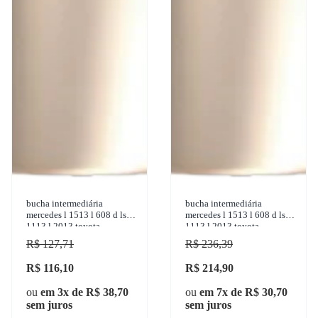
bucha intermediária
bucha intermediária
mercedes l 1513 l 608 d ls
mercedes l 1513 l 608 d ls
1113 l 2013 toyota
1113 l 2013 toyota
bandeirante 1950-2001
bandeirante 1950-2001
R$ 127,71
R$ 236,39
sulcarb
sulcarbon - sc068-2x
R$ 116,10
R$ 214,90
ou
em 3x de R$ 38,70
ou
em 7x de R$ 30,70
sem juros
sem juros