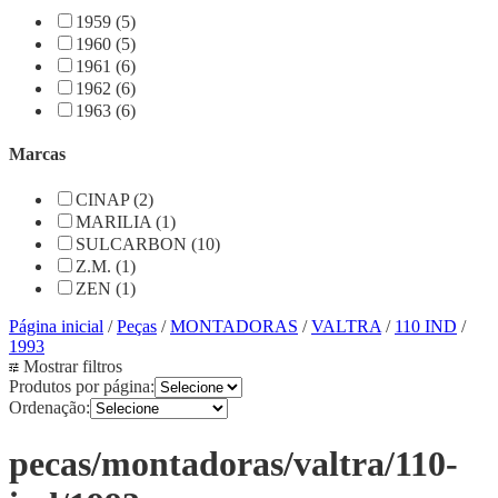
1959 (5)
1960 (5)
1961 (6)
1962 (6)
1963 (6)
Marcas
CINAP (2)
MARILIA (1)
SULCARBON (10)
Z.M. (1)
ZEN (1)
Página inicial
/
Peças
/
MONTADORAS
/
VALTRA
/
110 IND
/
1993
Mostrar filtros
Produtos por página:
Ordenação:
pecas/montadoras/valtra/110-