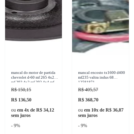
mancal do motor de partida
mancal encosto tx1600 d400
chevrolet d-60 mf 265 4x2
mf235 valtra indus 68
mf 292 4x2 mf 292 4x4 mf
12581871
265 1950-2004 zen - 2395
R$ 150,15
R$ 405,57
R$ 136,50
R$ 368,70
ou
em 4x de R$ 34,12
ou
em 10x de R$ 36,87
sem juros
sem juros
- 9%
- 9%