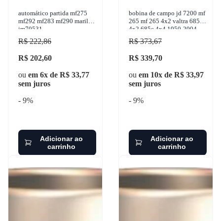
automático partida mf275
bobina de campo jd 7200 mf
mf292 mf283 mf290 marilia
265 mf 265 4x2 valtra 685c
im70531
4x2 685c 4x4 1950-2004
cinap - 50313718
R$ 222,86
R$ 373,67
R$ 202,60
R$ 339,70
ou
em 6x de R$ 33,77
ou
em 10x de R$ 33,97
sem juros
sem juros
- 9%
- 9%
Adicionar ao
Adicionar ao
carrinho
carrinho