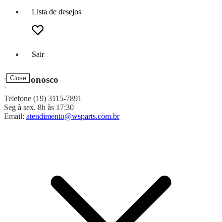
Lista de desejos
Sair
Fale Conosco
Close
Telefone (19) 3115-7891
Seg à sex. 8h às 17:30
Email:
atendimento@wsparts.com.br