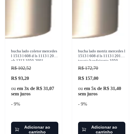
bucha lado coletor mercedes
bucha lado motriz mercedes l
l 1513 l 608 d ls 1113 l 2013
1513 l 608 d ls 1113 l 2013
oh 1313 1950-2001
toyota bandeirante 1950-
sulcarbon - sc089-2x
2001 sulcarbon
R$ 102,52
R$ 172,70
R$ 93,20
R$ 157,00
ou
em 3x de R$ 31,07
ou
em 5x de R$ 31,40
sem juros
sem juros
- 9%
- 9%
Adicionar ao
Adicionar ao
carrinho
carrinho