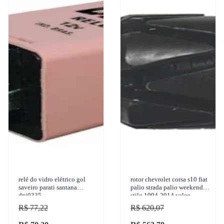
relé do vidro elétrico gol
rotor chevrolet corsa s10 fiat
saveiro parati santana
palio strada palio weekend
dni0335
stilo 1994-2014 valeo -
593340
R$ 77,22
R$ 620,07