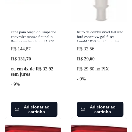
capa para braço do limpador
filtro de combustível fiat uno
chevrolet monza fiat palio
ford escort vw gol fusca
fiorino vw kombi gol 1973-
kombi 1958-2002 tanclick -
2017 granero - 799-1
fc-002
R$ 144,87
R$ 32,56
R$ 131,70
R$ 29,60
ou
em 4x de R$ 32,92
R$ 29,60 no PIX
sem juros
- 9%
- 9%
Adicionar ao
Adicionar ao
carrinho
carrinho