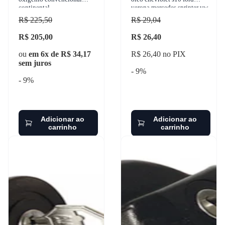
continental
verona mercedes sprinter vw
golf passat 1968-2018
R$ 225,50
R$ 29,04
tanclick -
R$ 205,00
R$ 26,40
ou
em 6x de R$ 34,17
R$ 26,40 no PIX
sem juros
- 9%
- 9%
Adicionar ao
Adicionar ao
carrinho
carrinho