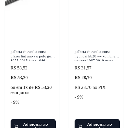
palheta chevrolet corsa
palheta chevrolet corsa
blazer fiat uno vw polo golf
hyundai hb20 vw kombi gol
1975-2015 dyna - 046
voyage 1967-2019 vetor -
pvt16
R$ 58,52
R$ 31,57
R$ 53,20
R$ 28,70
ou
em 1x de R$ 53,20
R$ 28,70 no PIX
sem juros
- 9%
- 9%
Adicionar ao
Adicionar ao