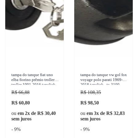
tampa do tanque fiat uno
tampa do tanque vw gol fox
elba fiorino prêmio troller
voyage polo parati 1969-
troller 1991-2016 tanclick -
2018 tanclick - tc-3100
tc-4007
R$ 66,88
R$ 108,35
R$ 60,80
R$ 98,50
ou
em 2x de R$ 30,40
ou
em 3x de R$ 32,83
sem juros
sem juros
- 9%
- 9%