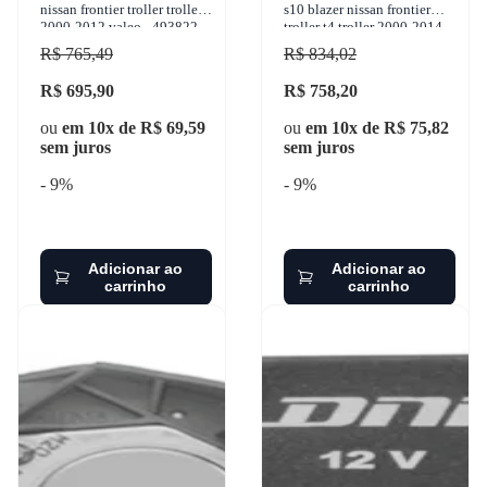
nissan frontier troller troller
s10 blazer nissan frontier
2000-2012 valeo - 493822.
troller t4 troller 2000-2014
valeo - 493823
R$ 765,49
R$ 834,02
R$ 695,90
R$ 758,20
ou
em 10x de R$ 69,59
ou
em 10x de R$ 75,82
sem juros
sem juros
- 9%
- 9%
Adicionar ao
Adicionar ao
carrinho
carrinho