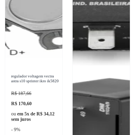
regulador voltagem vectra
astra s10 sprinter ikro ik5820
R$ 187,66
R$ 170,60
ou
em 5x de R$ 34,12
sem juros
- 9%