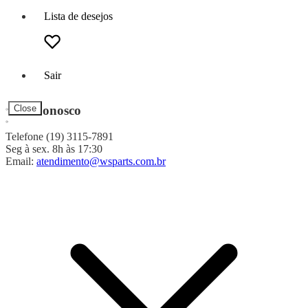
Lista de desejos
Sair
Fale Conosco
Close
Telefone (19) 3115-7891
Seg à sex. 8h às 17:30
Email:
atendimento@wsparts.com.br