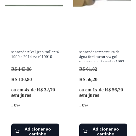
sensor de nível jeep troller t4
sensor de temperatura de
1999 a 2014 tsa t010010
água ford escort vw gol
santana parati saveiro 1992-
2012 iguaçu - 203.2002
R$ 143,88
R$ 61,82
R$ 130,80
R$ 56,20
ou
em 4x de R$ 32,70
ou
em 1x de R$ 56,20
sem juros
sem juros
- 9%
- 9%
Adicionar ao
Adicionar ao
carrinho
carrinho