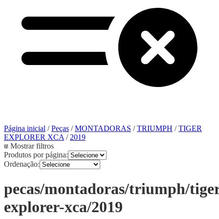
Página inicial
/
Peças
/
MONTADORAS
/
TRIUMPH
/
TIGER
EXPLORER XCA
/
2019
Mostrar filtros
Produtos por página:
Ordenação:
pecas/montadoras/triumph/tiger
explorer-xca/2019