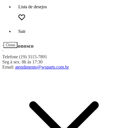
Lista de desejos
Sair
Fale Conosco
Close
Telefone (19) 3115-7891
Seg à sex. 8h às 17:30
Email:
atendimento@wsparts.com.br