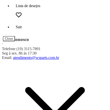
Lista de desejos
Sair
Fale Conosco
Close
Telefone (19) 3115-7891
Seg à sex. 8h às 17:30
Email:
atendimento@wsparts.com.br