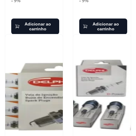
- 9%
- 9%
Adicionar ao
Adicionar ao
carrinho
carrinho