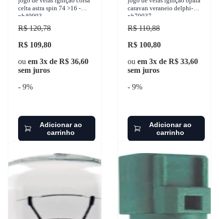
jogo de velas ignição corsa
jogo de velas ignição opala
celta astra spin 74 >16 -
caravan veraneio delphi-
xh40003
xh70037
R$ 120,78
R$ 110,88
R$ 109,80
R$ 100,80
ou
em 3x de R$ 36,60
ou
em 3x de R$ 33,60
sem juros
sem juros
- 9%
- 9%
Adicionar ao
Adicionar ao
carrinho
carrinho