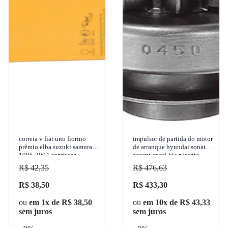
correia v fiat uno fiorino
impulsor de partida do motor
prêmio elba suzuki samurai
de arranque hyundai sonata
1985-2004 contitech -
accent excel kia picanto
avx10x838
suzuki vitara 1989-2015 zen
R$ 42,35
R$ 476,63
- 0450
R$ 38,50
R$ 433,30
ou
em 1x de R$ 38,50
ou
em 10x de R$ 43,33
sem juros
sem juros