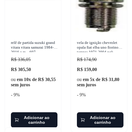
relê de partida suzuki grand
vela de ignição chevrolet
vitara vitara samurai 1984-
opala fiat elba uno fiorino
2016 z.m. - 697
tempra 1971-2004 ngk -
bpr5es
R$ 336,05
R$ 174,90
R$ 305,50
R$ 159,00
ou
em 10x de R$ 30,55
ou
em 5x de R$ 31,80
sem juros
sem juros
- 9%
- 9%
Adicionar ao
Adicionar ao
carrinho
carrinho