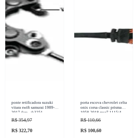
ponte retificadora suzuki
porta escova chevrolet celta
vitara swift samurai 1989-
onix corsa classic prisma
2017 ikro - ik3251
1958-2018 myr7.1115/4
R$ 354,97
R$ 110,66
R$ 322,70
R$ 100,60