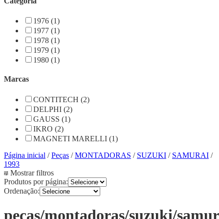
Categoria
1976 (1)
1977 (1)
1978 (1)
1979 (1)
1980 (1)
Marcas
CONTITECH (2)
DELPHI (2)
GAUSS (1)
IKRO (2)
MAGNETI MARELLI (1)
Página inicial
/
Peças
/
MONTADORAS
/
SUZUKI
/
SAMURAI
/
1993
Mostrar filtros
Produtos por página:
Ordenação:
pecas/montadoras/suzuki/samur