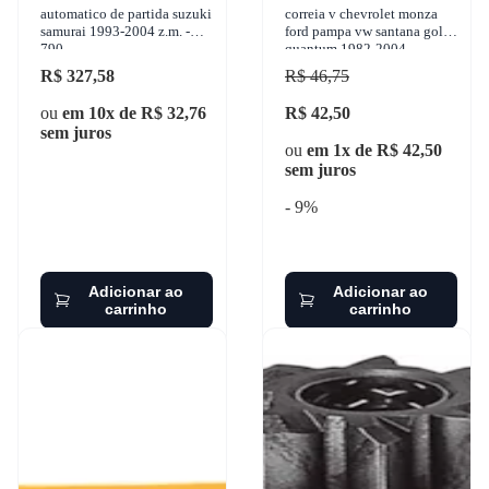
automatico de partida suzuki
correia v chevrolet monza
samurai 1993-2004 z.m. -
ford pampa vw santana gol
790
quantum 1982-2004
contitech - avx10x763
R$ 327,58
R$ 46,75
ou
em 10x de R$ 32,76
R$ 42,50
sem juros
ou
em 1x de R$ 42,50
sem juros
- 9%
Adicionar ao
Adicionar ao
carrinho
carrinho