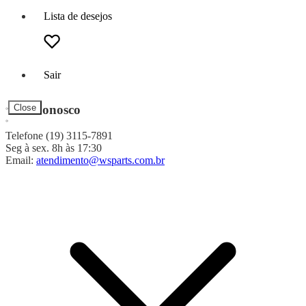
Lista de desejos
Sair
Fale Conosco
Close
Telefone (19) 3115-7891
Seg à sex. 8h às 17:30
Email:
atendimento@wsparts.com.br