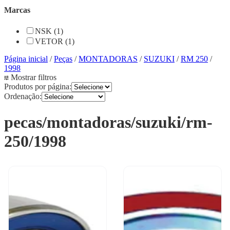
Marcas
NSK (1)
VETOR (1)
Página inicial
/
Peças
/
MONTADORAS
/
SUZUKI
/
RM 250
/
1998
Mostrar filtros
Produtos por página:
Ordenação:
pecas/montadoras/suzuki/rm-
250/1998