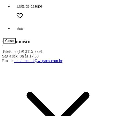
Lista de desejos
Sair
Fale Conosco
Close
Telefone (19) 3115-7891
Seg à sex. 8h às 17:30
Email:
atendimento@wsparts.com.br