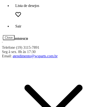
Lista de desejos
Sair
Fale Conosco
Close
Telefone (19) 3115-7891
Seg à sex. 8h às 17:30
Email:
atendimento@wsparts.com.br