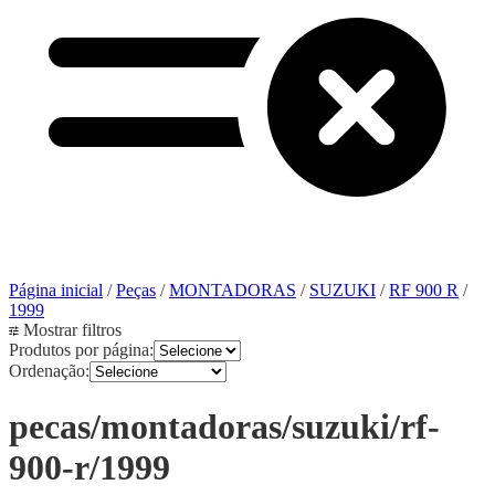
Página inicial
/
Peças
/
MONTADORAS
/
SUZUKI
/
RF 900 R
/
1999
Mostrar filtros
Produtos por página:
Ordenação:
pecas/montadoras/suzuki/rf-
900-r/1999