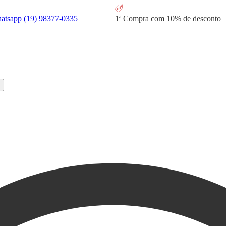
hatsapp
(19) 98377-0335
1ª Compra com
10% de desconto