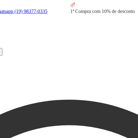
hatsapp
(19) 98377-0335
1ª Compra com
10% de desconto