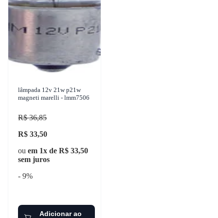
lâmpada 12v 21w p21w
magneti marelli - lmm7506
R$ 36,85
R$ 33,50
ou
em 1x de R$ 33,50
sem juros
- 9%
Adicionar ao