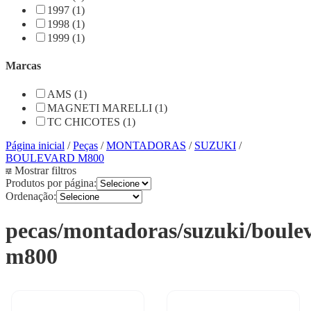
1997 (1)
1998 (1)
1999 (1)
Marcas
AMS (1)
MAGNETI MARELLI (1)
TC CHICOTES (1)
Página inicial
/
Peças
/
MONTADORAS
/
SUZUKI
/
BOULEVARD M800
Mostrar filtros
Produtos por página:
Ordenação:
pecas/montadoras/suzuki/boule
m800