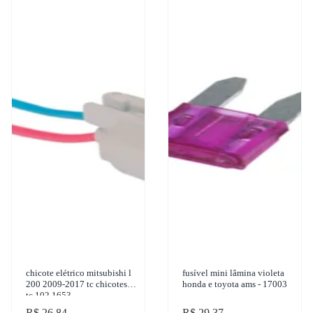
chicote elétrico mitsubishi l
fusível mini lâmina violeta
200 2009-2017 tc chicotes -
honda e toyota ams - 17003
tc 102.1653
R$ 26,84
R$ 29,37