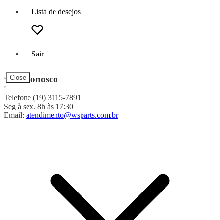
Lista de desejos
Sair
Fale Conosco
Close
Telefone (19) 3115-7891
Seg à sex. 8h às 17:30
Email:
atendimento@wsparts.com.br