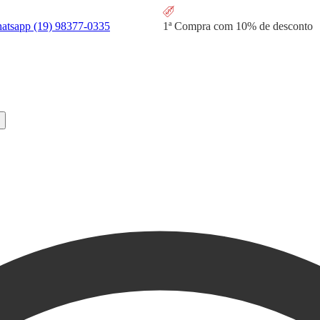
hatsapp
(19) 98377-0335
1ª Compra com
10% de desconto