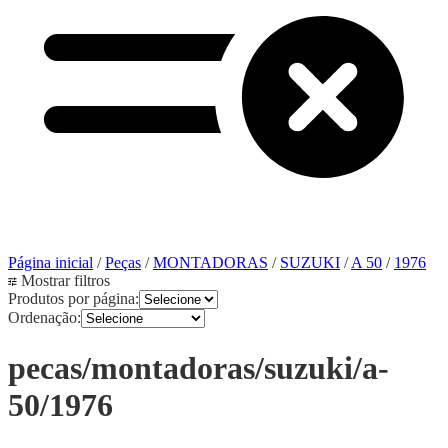
Página inicial
/
Peças
/
MONTADORAS
/
SUZUKI
/
A 50
/
1976
Mostrar filtros
Produtos por página:
Ordenação:
pecas/montadoras/suzuki/a-
50/1976