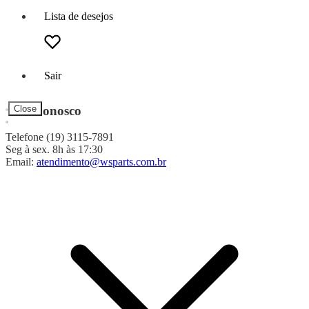
Lista de desejos
Sair
Fale Conosco
Close
Telefone (19) 3115-7891
Seg à sex. 8h às 17:30
Email:
atendimento@wsparts.com.br