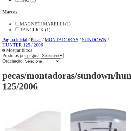
1995 (1)
Marcas
MAGNETI MARELLI (1)
TANCLICK (1)
Página inicial
/
Peças
/
MONTADORAS
/
SUNDOWN
/
HUNTER 125
/
2006
Mostrar filtros
Produtos por página:
Ordenação:
pecas/montadoras/sundown/hun
125/2006