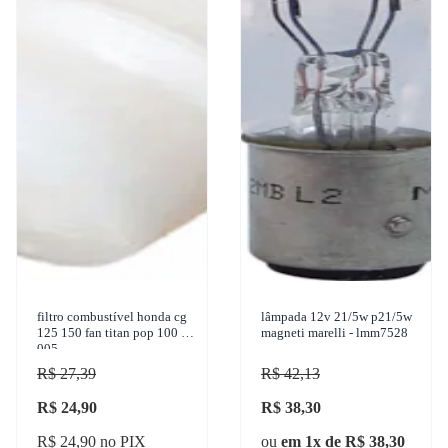
filtro combustível honda cg
lâmpada 12v 21/5w p21/5w
125 150 fan titan pop 100 fc-
magneti marelli - lmm7528
005
R$ 27,39
R$ 42,13
R$ 24,90
R$ 38,30
R$ 24,90 no PIX
ou
em 1x de R$ 38,30