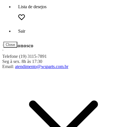
Lista de desejos
Sair
Fale Conosco
Close
Telefone (19) 3115-7891
Seg à sex. 8h às 17:30
Email:
atendimento@wsparts.com.br