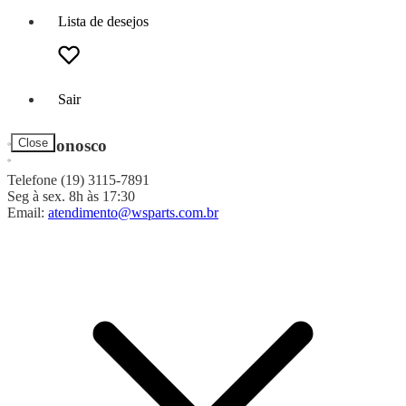
Lista de desejos
Sair
Fale Conosco
Close
Telefone (19) 3115-7891
Seg à sex. 8h às 17:30
Email:
atendimento@wsparts.com.br