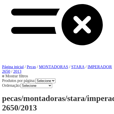
Página inicial
/
Peças
/
MONTADORAS
/
STARA
/
IMPERADOR
2650
/
2013
Mostrar filtros
Produtos por página:
Ordenação:
pecas/montadoras/stara/impera
2650/2013