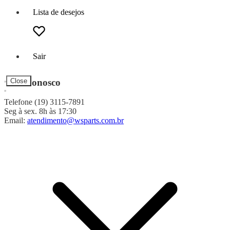
Lista de desejos
Sair
Fale Conosco
Close
Telefone (19) 3115-7891
Seg à sex. 8h às 17:30
Email:
atendimento@wsparts.com.br