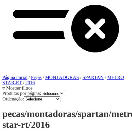
Página inicial
/
Peças
/
MONTADORAS
/
SPARTAN
/
METRO
STAR-RT
/
2016
Mostrar filtros
Produtos por página:
Ordenação:
pecas/montadoras/spartan/metr
star-rt/2016