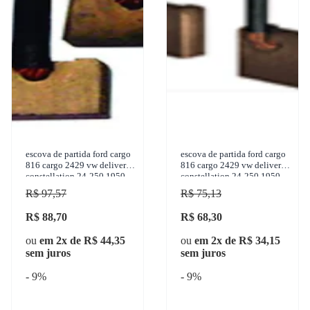
escova de partida ford cargo
escova de partida ford cargo
816 cargo 2429 vw delivery
816 cargo 2429 vw delivery
constellation 24-250 1950-
constellation 24-250 1950-
2018 sulcarbon -
2018 sulcarbon -
R$ 97,57
R$ 75,13
R$ 88,70
R$ 68,30
ou
em 2x de R$ 44,35
ou
em 2x de R$ 34,15
sem juros
sem juros
- 9%
- 9%