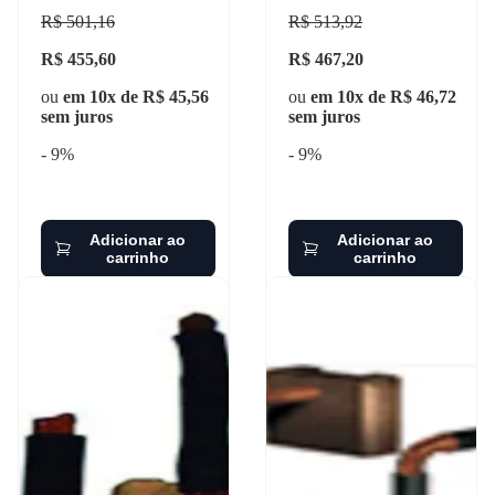
R$ 501,16
R$ 513,92
R$ 455,60
R$ 467,20
ou
em 10x de R$ 45,56
ou
em 10x de R$ 46,72
sem juros
sem juros
- 9%
- 9%
Adicionar ao
Adicionar ao
carrinho
carrinho