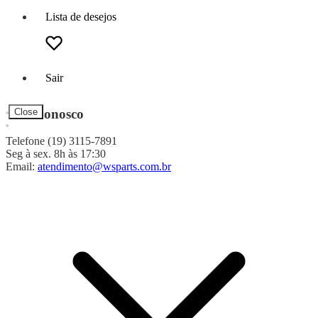
Lista de desejos
Sair
Fale Conosco
Close
Telefone (19) 3115-7891
Seg à sex. 8h às 17:30
Email:
atendimento@wsparts.com.br