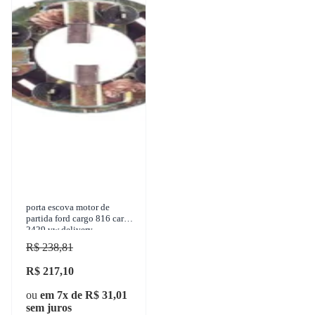
porta escova motor de
partida ford cargo 816 cargo
2429 vw delivery
constellation 24-250 1950-
R$ 238,81
2018
R$ 217,10
ou
em 7x de R$ 31,01
sem juros