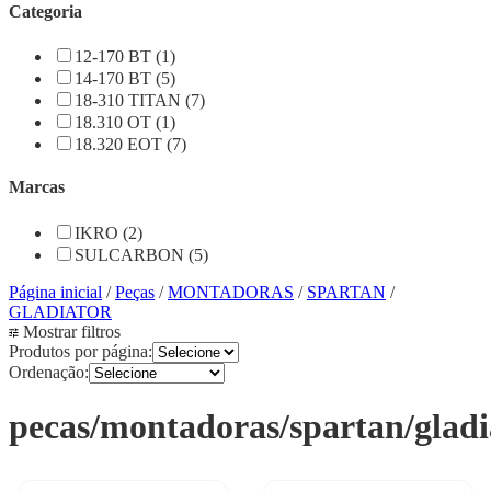
Categoria
12-170 BT (1)
14-170 BT (5)
18-310 TITAN (7)
18.310 OT (1)
18.320 EOT (7)
Marcas
IKRO (2)
SULCARBON (5)
Página inicial
/
Peças
/
MONTADORAS
/
SPARTAN
/
GLADIATOR
Mostrar filtros
Produtos por página:
Ordenação:
pecas/montadoras/spartan/gladi