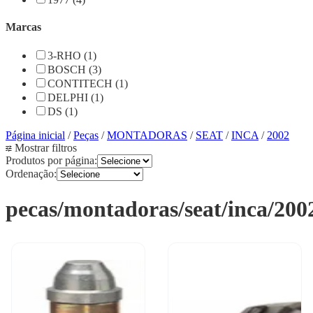
Marcas
3-RHO (1)
BOSCH (3)
CONTITECH (1)
DELPHI (1)
DS (1)
Página inicial
/
Peças
/
MONTADORAS
/
SEAT
/
INCA
/
2002
Mostrar filtros
Produtos por página:
Ordenação:
pecas/montadoras/seat/inca/200