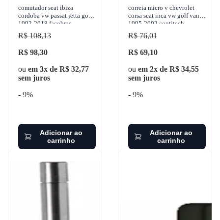
comutador seat ibiza
correia micro v chevrolet
cordoba vw passat jetta golf
corsa seat inca vw golf van
1992-2018 facobras -
1995-2002 contitech -
940.1206
6pk0895
R$ 108,13
R$ 76,01
R$ 98,30
R$ 69,10
ou
em 3x de R$ 32,77
ou
em 2x de R$ 34,55
sem juros
sem juros
- 9%
- 9%
Adicionar ao
Adicionar ao
carrinho
carrinho