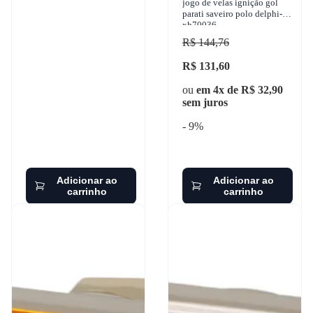
jogo de velas ignição gol
parati saveiro polo delphi-
xh70036
R$ 144,76
R$ 131,60
ou
em 4x de R$ 32,90
sem juros
- 9%
Adicionar ao
Adicionar ao
carrinho
carrinho