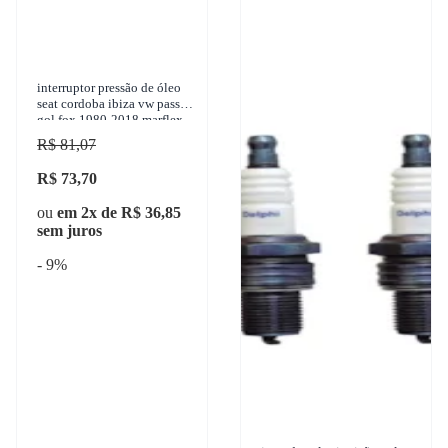
interruptor pressão de óleo
seat cordoba ibiza vw passat
gol fox 1980-2018 marflex -
7128
R$ 81,07
R$ 73,70
ou
em 2x de R$ 36,85
sem juros
- 9%