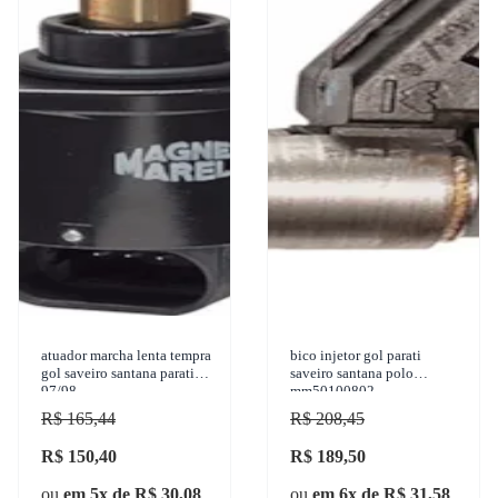
atuador marcha lenta tempra
bico injetor gol parati
gol saveiro santana parati
saveiro santana polo
97/98
mm50100802
R$ 165,44
R$ 208,45
R$ 150,40
R$ 189,50
ou
em 5x de R$ 30,08
ou
em 6x de R$ 31,58