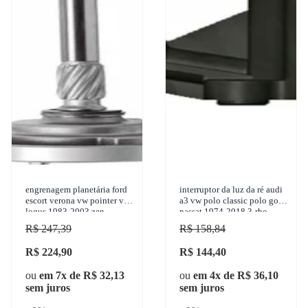
engrenagem planetária ford
interruptor da luz da ré audi
escort verona vw pointer van
a3 vw polo classic polo golf
logus 1983-2003 zen -
passat 1974-2018 3-rho -
12685
4439
R$ 247,39
R$ 158,84
R$ 224,90
R$ 144,40
ou
em 7x de R$ 32,13
ou
em 4x de R$ 36,10
sem juros
sem juros