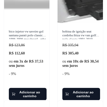
bico injetor vw saveiro gol
bobina de ignição seat
santana parati polo classic
cordoba ibiza vw van golf
1996-2006 mecabrazil - mbz
polo classic 1991-2010
044
magneti marelli - bi0015mm
R$ 123,86
R$ 335,94
R$ 112,60
R$ 305,40
ou
em 3x de R$ 37,53
ou
em 10x de R$ 30,54
sem juros
sem juros
- 9%
- 9%
Adicionar ao
Adicionar ao
carrinho
carrinho