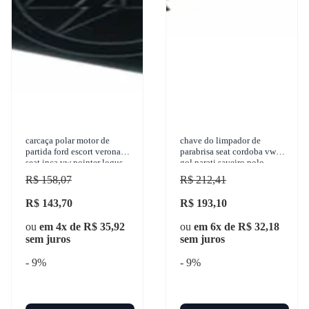
carcaça polar motor de
chave do limpador de
partida ford escort verona
parabrisa seat cordoba vw
seat inca vw pointer logus
gol parati saveiro polo
1983-2003 z.m. - 89.107.00
classic 1995-2003 kostal -
R$ 158,07
R$ 212,41
1205300
R$ 143,70
R$ 193,10
ou
em 4x de R$ 35,92
ou
em 6x de R$ 32,18
sem juros
sem juros
- 9%
- 9%