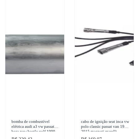
bomba de combustível
cabo de ignição seat inca vw
elétrica audi a3 vw passat
polo classic passat van 1995-
bora new beetle golf 1999-
2015 magneti marelli -
2019 vetor - ebc1002
cvmv1802