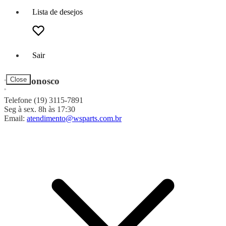
Lista de desejos
Sair
Fale Conosco
Close
Telefone (19) 3115-7891
Seg à sex. 8h às 17:30
Email:
atendimento@wsparts.com.br