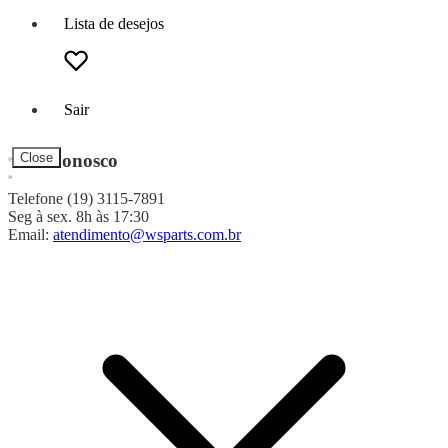
Lista de desejos
Sair
Fale Conosco
Close
Telefone (19) 3115-7891
Seg à sex. 8h às 17:30
Email:
atendimento@wsparts.com.br