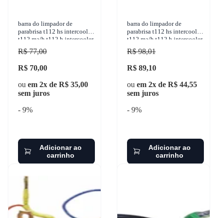
barra do limpador de
barra do limpador de
parabrisa t112 hs intercooler
parabrisa t112 hs intercooler
t112 ma/h t112 h intercooler
t112 ma/h t112 h intercooler
t112 hw t112 hw intercooler
t112 hw t112 hw intercooler
R$ 77,00
R$ 98,01
1981-
1981-
R$ 70,00
R$ 89,10
ou
em 2x de R$ 35,00
ou
em 2x de R$ 44,55
sem juros
sem juros
- 9%
- 9%
Adicionar ao
Adicionar ao
carrinho
carrinho