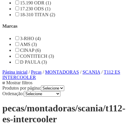
15.190 ODR (1)
17.230 ODS (1)
18-310 TITAN (2)
Marcas
3-RHO (4)
AMS (3)
CINAP (6)
CONTITECH (3)
D PAULA (3)
Página inicial
/
Peças
/
MONTADORAS
/
SCANIA
/
T112 ES
INTERCOOLER
Mostrar filtros
Produtos por página:
Ordenação:
pecas/montadoras/scania/t112-
es-intercooler