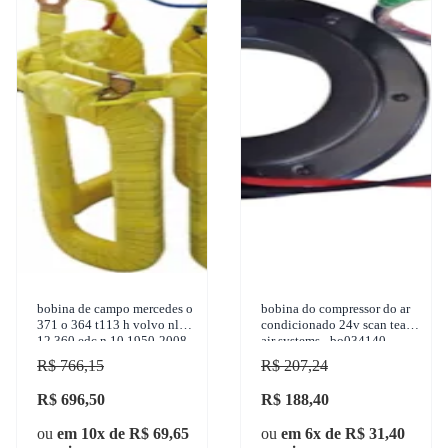
bobina de campo mercedes o
bobina do compressor do ar
371 o 364 t113 h volvo nl
condicionado 24v scan team
12 360 edc n 10 1950-2008
air systems - bo034140
cinap - 72613718
R$ 766,15
R$ 207,24
R$ 696,50
R$ 188,40
ou
em 10x de R$ 69,65
ou
em 6x de R$ 31,40