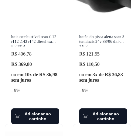
boia combustível scan t112
botão do pisca alerta scan 8
r112 t142 r142 diesel tsa
terminais 24v 88/96 dni-
t070014
2103
R$ 406,78
R$ 121,55
R$ 369,80
R$ 110,50
ou
em 10x de R$ 36,98
ou
em 3x de R$ 36,83
sem juros
sem juros
- 9%
- 9%
Adicionar ao
Adicionar ao
carrinho
carrinho