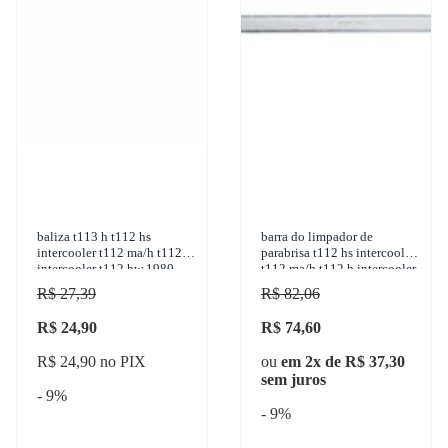
baliza t113 h t112 hs
barra do limpador de
intercooler t112 ma/h t112 h
parabrisa t112 hs intercooler
intercooler t112 hw 1980-
t112 ma/h t112 h intercooler
1998 gauer - bs-21
t112 hw t112 hw intercooler
R$ 27,39
R$ 82,06
1981-
R$ 24,90
R$ 74,60
R$ 24,90 no PIX
ou
em 2x de R$ 37,30
sem juros
- 9%
- 9%