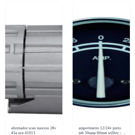
alternador scan maxion 28v
amperímetro 12/24v preto
45a zen 41013
mb 50amp 60mm willtec -