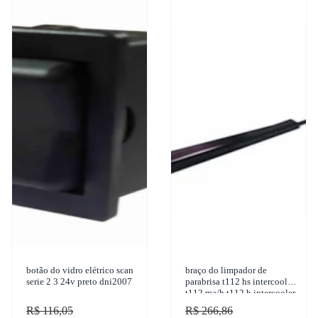
botão do vidro elétrico scan
braço do limpador de
serie 2 3 24v preto dni2007
parabrisa t112 hs intercooler
t112 ma/h t112 h intercooler
t112 hw t 142 hs intercooler
R$ 116,05
R$ 266,86
1981