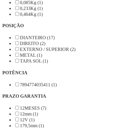
0,085Kg (1)
0,233Kg (1)
0,464Kg (1)
POSIÇÃO
DIANTEIRO (17)
DIREITO (2)
EXTERNO / SUPERIOR (2)
METAL (1)
TAPA SOL (1)
POTÊNCIA
7894774035411 (1)
PRAZO GARANTIA
12MESES (7)
12mm (1)
12V (1)
179,5mm (1)