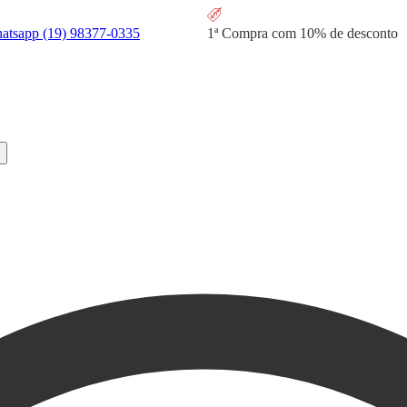
hatsapp
(19) 98377-0335
1ª Compra com
10% de desconto