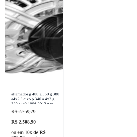
alternador g 400 g 360 g 380
a4x2 3.eixo p 340 a 4x2 g
380 a4x2 1996-2013 z.m. -
90.208.01
R$ 2.759,79
R$ 2.508,90
ou
em 10x de R$