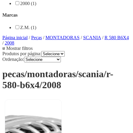
2000 (1)
Marcas
Z.M. (1)
Página inicial
/
Peças
/
MONTADORAS
/
SCANIA
/
R 580 B6X4
/
2008
Mostrar filtros
Produtos por página:
Ordenação:
pecas/montadoras/scania/r-
580-b6x4/2008