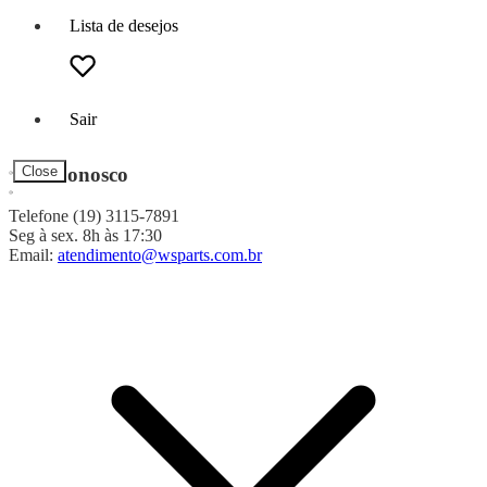
Lista de desejos
Sair
Fale Conosco
Close
Telefone (19) 3115-7891
Seg à sex. 8h às 17:30
Email:
atendimento@wsparts.com.br