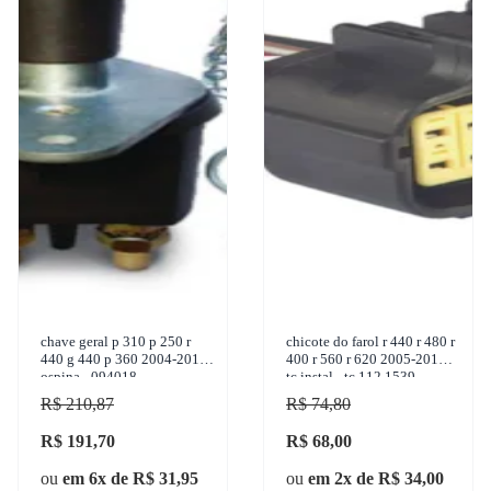
chave geral p 310 p 250 r
chicote do farol r 440 r 480 r
440 g 440 p 360 2004-2013
400 r 560 r 620 2005-2011
ospina - 094018
tc instal - tc 112.1539
R$ 210,87
R$ 74,80
R$ 191,70
R$ 68,00
ou
em 6x de R$ 31,95
ou
em 2x de R$ 34,00