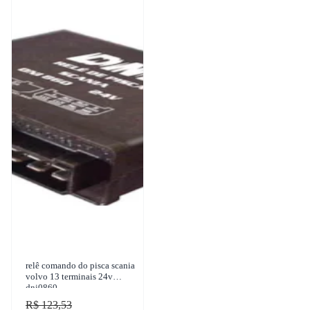
relê comando do pisca scania
volvo 13 terminais 24v
dni0860
R$ 123,53