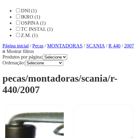
DNI (1)
IKRO (1)
OSPINA (1)
TC INSTAL (1)
Z.M. (1)
Página inicial
/
Peças
/
MONTADORAS
/
SCANIA
/
R 440
/
2007
Mostrar filtros
Produtos por página:
Ordenação:
pecas/montadoras/scania/r-
440/2007