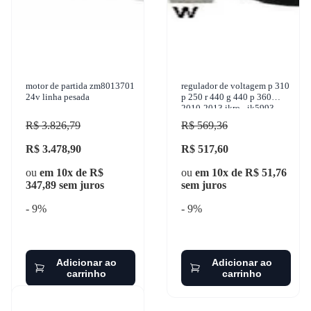
motor de partida zm8013701
regulador de voltagem p 310
24v linha pesada
p 250 r 440 g 440 p 360
2010-2013 ikro - ik5993
R$ 3.826,79
R$ 569,36
R$ 3.478,90
R$ 517,60
ou
em 10x de R$
ou
em 10x de R$ 51,76
347,89 sem juros
sem juros
- 9%
- 9%
Adicionar ao
Adicionar ao
carrinho
carrinho