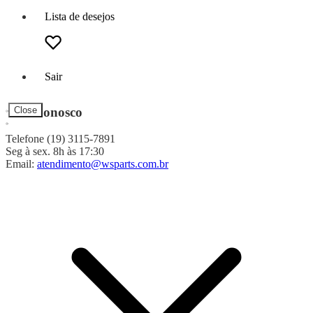
Lista de desejos
Sair
Fale Conosco
Close
Telefone (19) 3115-7891
Seg à sex. 8h às 17:30
Email:
atendimento@wsparts.com.br