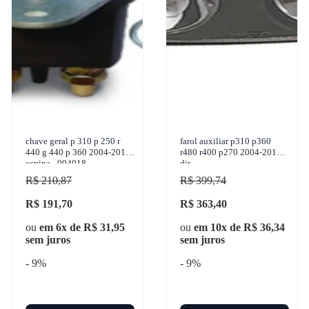
chave geral p 310 p 250 r
farol auxiliar p310 p360
440 g 440 p 360 2004-2013
r480 r400 p270 2004-2013
ospina - 094018
dir
R$ 210,87
R$ 399,74
R$ 191,70
R$ 363,40
ou
em 6x de R$ 31,95
ou
em 10x de R$ 36,34
sem juros
sem juros
- 9%
- 9%