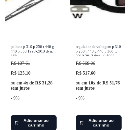
palheta p 310 p 250 r 440 g
regulador de voltagem p 310
440 p 360 1998-2013 dyna -
p 250 r 440 g 440 p 360
168
2010-2013 ikro - ik5993
R$ 137,61
R$ 569,36
R$ 125,10
R$ 517,60
ou
em 4x de R$ 31,28
ou
em 10x de R$ 51,76
sem juros
sem juros
- 9%
- 9%
Adicionar ao
Adicionar ao
carrinho
carrinho