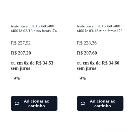
lente otica p310 p360 r480
lente otica p310 p360 r480
r400 ld 03/13 nino farois l74
r400 le 03/13 nino farois l73
R$ 227,92
R$ 228,36
R$ 207,20
R$ 207,60
ou
em 6x de R$ 34,53
ou
em 6x de R$ 34,60
sem juros
sem juros
- 9%
- 9%
Adicionar ao
Adicionar ao
carrinho
carrinho