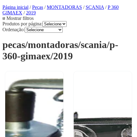
Página inicial
/
Peças
/
MONTADORAS
/
SCANIA
/
P 360
GIMAEX
/
2019
Mostrar filtros
Produtos por página:
Ordenação:
pecas/montadoras/scania/p-
360-gimaex/2019