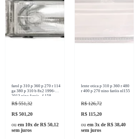
farol p 310 p 360 p 270 r 114
lente otica p 310 p 360 r 480
ga 380 p 310 b 8x2 1996-
r 400 p 270 nino faróis nl155
2013 nino farois - f-158
R$ 551,32
R$ 126,72
R$ 501,20
R$ 115,20
ou
em 10x de R$ 50,12
ou
em 3x de R$ 38,40
sem juros
sem juros