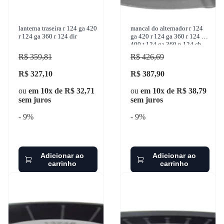
lanterna traseira r 124 ga 420
mancal do alternador r 124
r 124 ga 360 r 124 dir
ga 420 r 124 ga 360 r 124 ga
400 t 124 ga 360 p 124 cb
360 1995-2009 zen - 3263
R$ 359,81
R$ 426,69
R$ 327,10
R$ 387,90
ou
em 10x de R$ 32,71
ou
em 10x de R$ 38,79
sem juros
sem juros
- 9%
- 9%
Adicionar ao
Adicionar ao
carrinho
carrinho