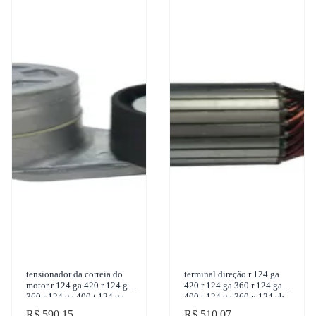
tensionador da correia do
terminal direção r 124 ga
motor r 124 ga 420 r 124 ga
420 r 124 ga 360 r 124 ga
360 r 124 ga 400 t 124 ga
400 t 124 ga 360 p 124 cb
360 p 124 cb 360 1995-2009
360 1995-2011 marilia -
R$ 590,15
R$ 510,07