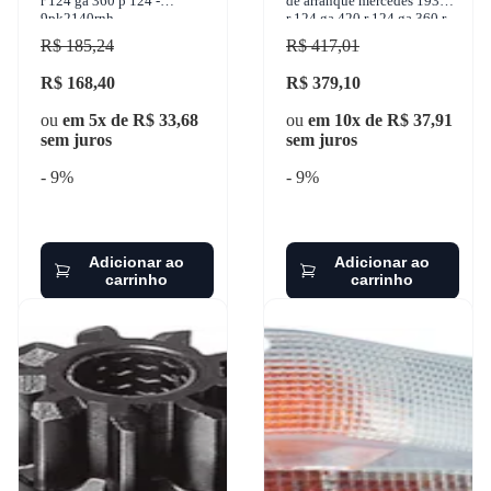
r 124 ga 360 p 124 -
de arranque mercedes 1938 s
9pk2140rnh
r 124 ga 420 r 124 ga 360 r
124 ga 400 k124 ib 360
R$ 185,24
R$ 417,01
R$ 168,40
R$ 379,10
ou
em 5x de R$ 33,68
ou
em 10x de R$ 37,91
sem juros
sem juros
- 9%
- 9%
Adicionar ao
Adicionar ao
carrinho
carrinho