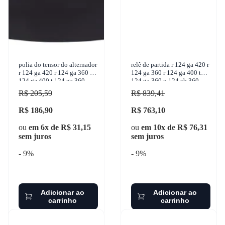
polia do tensor do alternador
relê de partida r 124 ga 420 r
r 124 ga 420 r 124 ga 360 r
124 ga 360 r 124 ga 400 t
124 ga 400 t 124 ga 360
124 ga 360 p 124 cb 360
volvo fh 440 6x2t 1997-
1998-2009 z.m. - 833
R$ 205,59
R$ 839,41
2012 zen
R$ 186,90
R$ 763,10
ou
em 6x de R$ 31,15
ou
em 10x de R$ 76,31
sem juros
sem juros
- 9%
- 9%
Adicionar ao
Adicionar ao
carrinho
carrinho