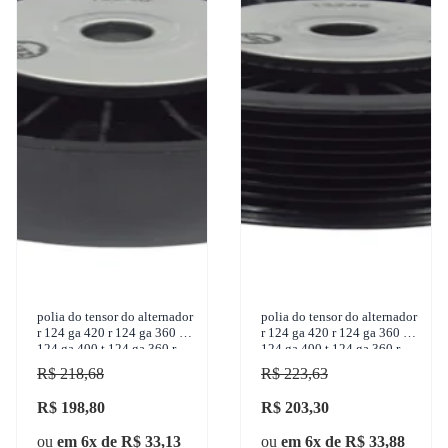
polia do tensor do alternador
polia do tensor do alternador
r 124 ga 420 r 124 ga 360 r
r 124 ga 420 r 124 ga 360 r
124 ga 400 t 124 ga 360 r
124 ga 400 t 124 ga 360 r
114 ga 380 1995-2009 zen -
114 ga 380 1995-2009 zen -
R$ 218,68
R$ 223,63
13
13
R$ 198,80
R$ 203,30
ou
em 6x de R$ 33,13
ou
em 6x de R$ 33,88