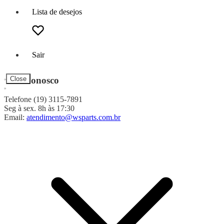
Lista de desejos
Sair
Fale Conosco
Close
Telefone (19) 3115-7891
Seg à sex. 8h às 17:30
Email:
atendimento@wsparts.com.br