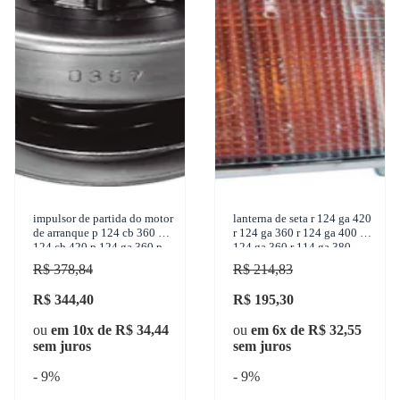
impulsor de partida do motor
lanterna de seta r 124 ga 420
de arranque p 124 cb 360 p
r 124 ga 360 r 124 ga 400 t
124 cb 420 p 124 ga 360 p
124 ga 360 r 114 ga 380
94 db 260 f94 hb 220 1996-
1995-2012 pradolux -
R$ 378,84
R$ 214,83
2007
pl1446.01.
R$ 344,40
R$ 195,30
ou
em 10x de R$ 34,44
ou
em 6x de R$ 32,55
sem juros
sem juros
- 9%
- 9%