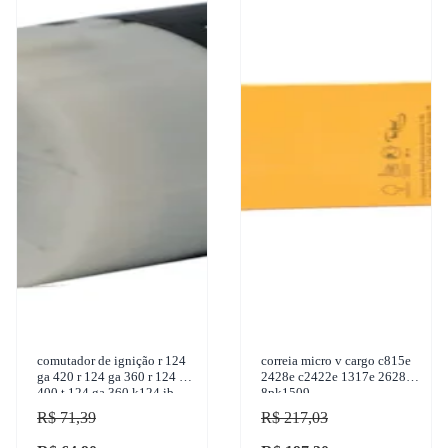
comutador de ignição r 124
correia micro v cargo c815e
ga 420 r 124 ga 360 r 124 ga
2428e c2422e 1317e 2628e
400 t 124 ga 360 k124 ib
8pk1509
360 1995-2009 original
R$ 71,39
R$ 217,03