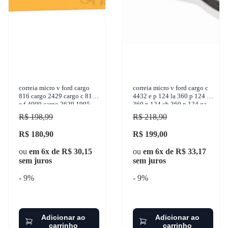
correia micro v ford cargo
correia micro v ford cargo c
816 cargo 2429 cargo c 815
4432 e p 124 la 360 p 124 ca
e f-4000 cargo 2629 1995-
360 p 124 cb 360 p 124 ga
2016 contitech - 8pk2063
360 1998-2007 contitech -
R$ 198,99
R$ 218,90
8pk
R$ 180,90
R$ 199,00
ou
em 6x de R$ 30,15
ou
em 6x de R$ 33,17
sem juros
sem juros
- 9%
- 9%
Adicionar ao
Adicionar ao
carrinho
carrinho