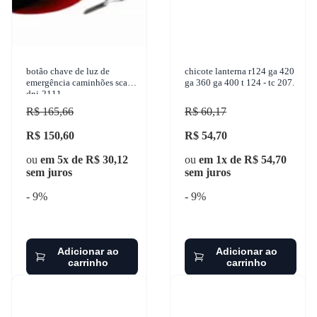
botão chave de luz de
chicote lanterna r124 ga 420
emergência caminhões scan
ga 360 ga 400 t 124 - tc 207.
dni-2111
R$ 165,66
R$ 60,17
R$ 150,60
R$ 54,70
ou
em 5x de R$ 30,12
ou
em 1x de R$ 54,70
sem juros
sem juros
- 9%
- 9%
Adicionar ao
Adicionar ao
carrinho
carrinho