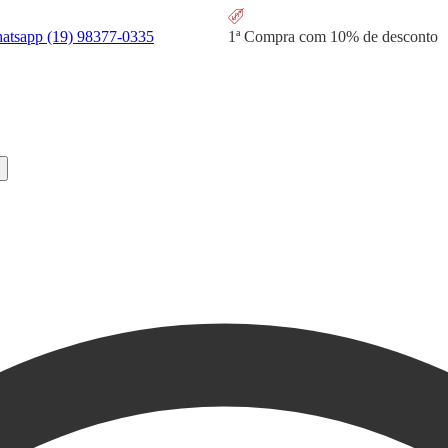
hatsapp
(19) 98377-0335
1ª Compra com
10% de desconto