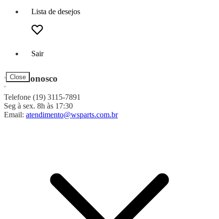
Lista de desejos
Sair
Fale Conosco
Close
Telefone (19) 3115-7891
Seg à sex. 8h às 17:30
Email:
atendimento@wsparts.com.br