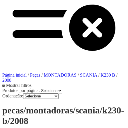
Página inicial
/
Peças
/
MONTADORAS
/
SCANIA
/
K230 B
/
2008
Mostrar filtros
Produtos por página:
Ordenação:
pecas/montadoras/scania/k230-
b/2008