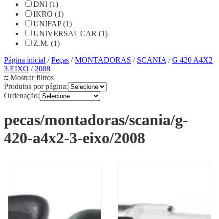
DNI (1)
IKRO (1)
UNIFAP (1)
UNIVERSAL CAR (1)
Z.M. (1)
Página inicial
/
Peças
/
MONTADORAS
/
SCANIA
/
G 420 A4X2
3.EIXO
/
2008
Mostrar filtros
Produtos por página:
Ordenação:
pecas/montadoras/scania/g-
420-a4x2-3-eixo/2008