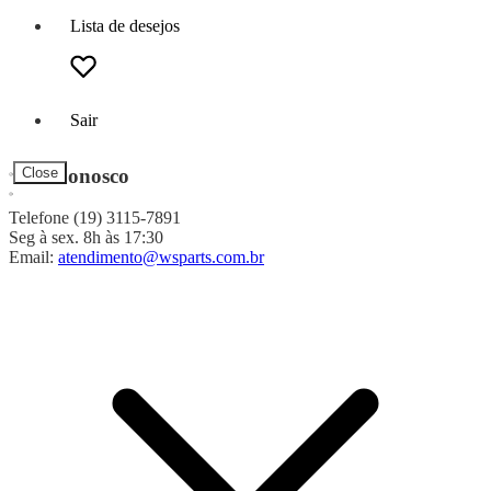
Lista de desejos
Sair
Fale Conosco
Close
Telefone (19) 3115-7891
Seg à sex. 8h às 17:30
Email:
atendimento@wsparts.com.br