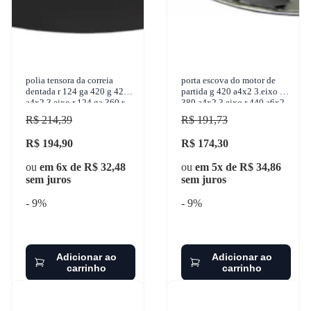
polia tensora da correia
porta escova do motor de
dentada r 124 ga 420 g 420
partida g 420 a4x2 3.eixo g
a4x2 3.eixo r 124 ga 360 r
380 a4x2 3.eixo r 440 a6x2
124 ga 400 t 124 ga 360
g 420 a6x4 p 340 a 4x2
R$ 214,39
R$ 191,73
1995-2012
1996-2012
R$ 194,90
R$ 174,30
ou
em 6x de R$ 32,48
ou
em 5x de R$ 34,86
sem juros
sem juros
- 9%
- 9%
Adicionar ao
Adicionar ao
carrinho
carrinho