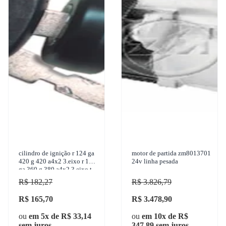
cilindro de ignição r 124 ga
motor de partida zm8013701
420 g 420 a4x2 3.eixo r 124
24v linha pesada
ga 360 g 380 a4x2 3.eixo t
124 ga 360 1997-2012
R$ 182,27
R$ 3.826,79
universa
R$ 165,70
R$ 3.478,90
ou
em 5x de R$ 33,14
ou
em 10x de R$
sem juros
347,89 sem juros