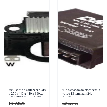
regulador de voltagem p 310
relê comando do pisca scania
p 250 r 440 g 440 p 360
volvo 13 terminais 24v
2010-2013 ikro - ik5993
dni0860
R$ 569,36
R$ 123,53