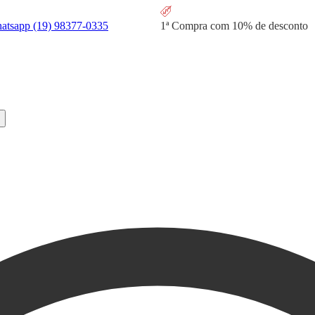
hatsapp
(19) 98377-0335
1ª Compra com
10% de desconto