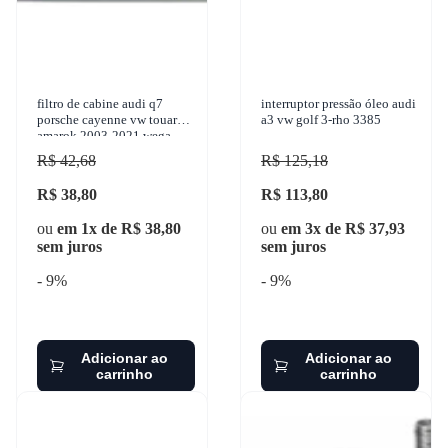
filtro de cabine audi q7
interruptor pressão óleo audi
porsche cayenne vw touareg
a3 vw golf 3-rho 3385
amarok 2003-2021 wega -
akx-1140
R$ 42,68
R$ 125,18
R$ 38,80
R$ 113,80
ou
em 1x de R$ 38,80
ou
em 3x de R$ 37,93
sem juros
sem juros
- 9%
- 9%
Adicionar ao
Adicionar ao
carrinho
carrinho