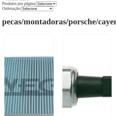
Produtos por página:
Ordenação:
pecas/montadoras/porsche/caye