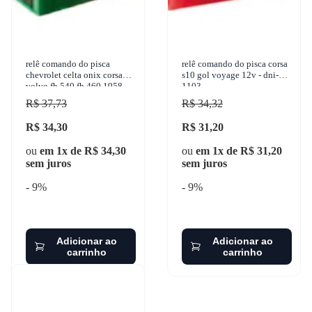
relê comando do pisca
relê comando do pisca corsa
chevrolet celta onix corsa
s10 gol voyage 12v - dni-
volvo fh 540 fh 460 1958-
1103
2018 dni - dni-1106
R$ 37,73
R$ 34,32
R$ 34,30
R$ 31,20
ou
em 1x de R$ 34,30
ou
em 1x de R$ 31,20
sem juros
sem juros
- 9%
- 9%
Adicionar ao
Adicionar ao
carrinho
carrinho