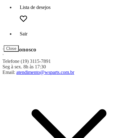
Lista de desejos
Sair
Fale Conosco
Close
Telefone (19) 3115-7891
Seg à sex. 8h às 17:30
Email:
atendimento@wsparts.com.br