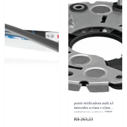
ponte retificadora audi a3
mercedes a-class c-class
sprinter vw santana 1960-
2019 gauss - ga1710
R$ 263,23