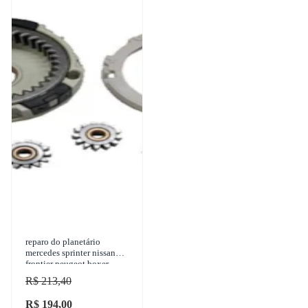
reparo do planetário
mercedes sprinter nissan
frontier peugeot boxer
porsche 911 cayenne 1995-
R$ 213,40
2016 unifap - r-0076
R$ 194,00