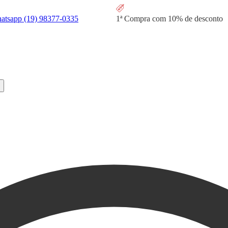
hatsapp
(19) 98377-0335
1ª Compra com
10% de desconto