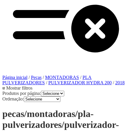
Página inicial
/
Peças
/
MONTADORAS
/
PLA
PULVERIZADORES
/
PULVERIZADOR HYDRA 200
/
2018
Mostrar filtros
Produtos por página:
Ordenação:
pecas/montadoras/pla-
pulverizadores/pulverizador-