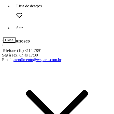
Lista de desejos
Sair
Fale Conosco
Close
Telefone (19) 3115-7891
Seg à sex. 8h às 17:30
Email:
atendimento@wsparts.com.br