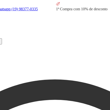
hatsapp
(19) 98377-0335
1ª Compra com
10% de desconto