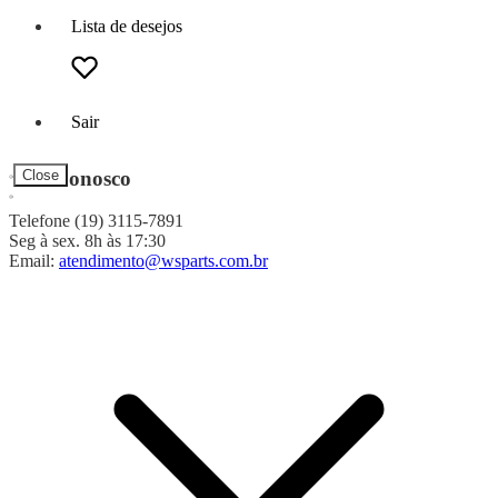
Lista de desejos
Sair
Fale Conosco
Close
Telefone (19) 3115-7891
Seg à sex. 8h às 17:30
Email:
atendimento@wsparts.com.br