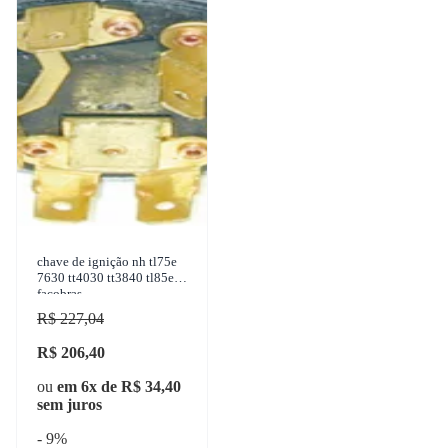
chave de ignição nh tl75e
7630 tt4030 tt3840 tl85e
facobras
R$ 227,04
R$ 206,40
ou
em 6x de R$ 34,40
sem juros
- 9%