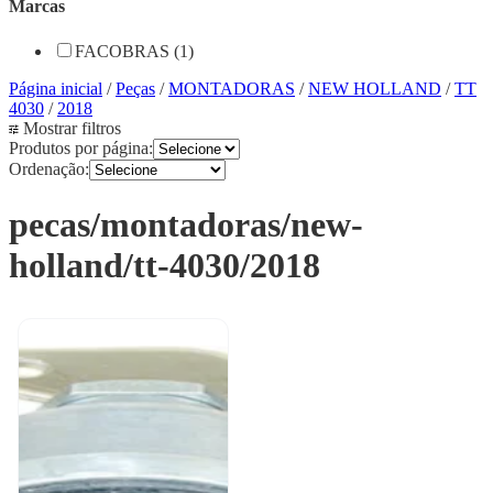
Marcas
FACOBRAS (1)
Página inicial
/
Peças
/
MONTADORAS
/
NEW HOLLAND
/
TT
4030
/
2018
Mostrar filtros
Produtos por página:
Ordenação:
pecas/montadoras/new-
holland/tt-4030/2018