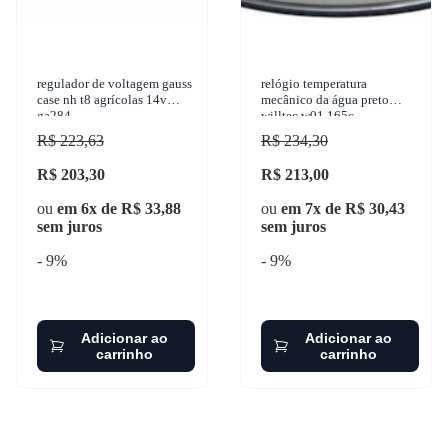
regulador de voltagem gauss
relógio temperatura
case nh t8 agrícolas 14v
mecânico da água preto
ga284
willtec w01.165c
R$ 223,63
R$ 234,30
R$ 203,30
R$ 213,00
ou
em 6x de R$ 33,88
ou
em 7x de R$ 30,43
sem juros
sem juros
- 9%
- 9%
Adicionar ao
Adicionar ao
carrinho
carrinho