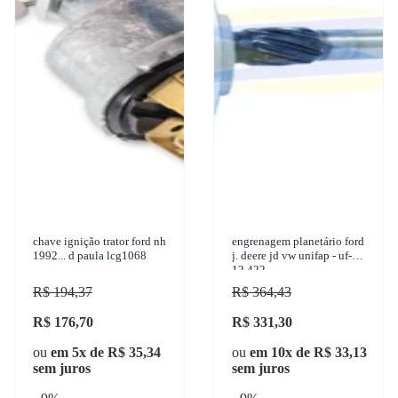
chave ignição trator ford nh
engrenagem planetário ford
1992... d paula lcg1068
j. deere jd vw unifap - uf-
12.422
R$ 194,37
R$ 364,43
R$ 176,70
R$ 331,30
ou
em 5x de R$ 35,34
ou
em 10x de R$ 33,13
sem juros
sem juros