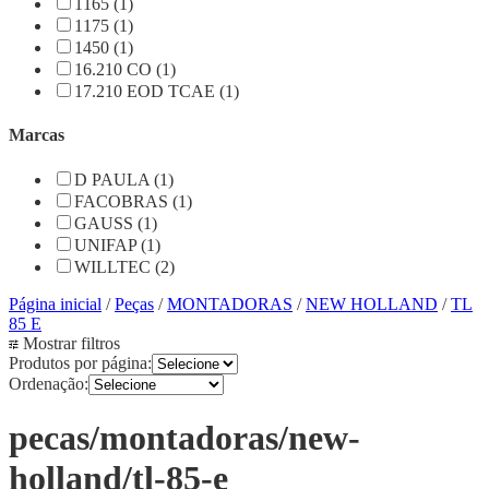
1165 (1)
1175 (1)
1450 (1)
16.210 CO (1)
17.210 EOD TCAE (1)
Marcas
D PAULA (1)
FACOBRAS (1)
GAUSS (1)
UNIFAP (1)
WILLTEC (2)
Página inicial
/
Peças
/
MONTADORAS
/
NEW HOLLAND
/
TL
85 E
Mostrar filtros
Produtos por página:
Ordenação:
pecas/montadoras/new-
holland/tl-85-e