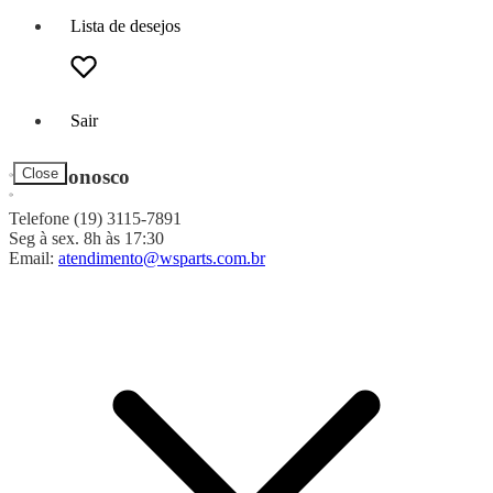
Lista de desejos
Sair
Fale Conosco
Close
Telefone (19) 3115-7891
Seg à sex. 8h às 17:30
Email:
atendimento@wsparts.com.br