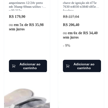
amperímetro 12/24v preto
chave de ignição nh tl75e
mb 50amp 60mm willtec -
7630 tt4030 tt3840 tl85e
w30.315c
facobras
R$ 179,90
R$ 227,04
ou
em 5x de R$ 35,98
R$ 206,40
sem juros
ou
em 6x de R$ 34,40
sem juros
- 9%
Adicionar ao
Adicionar ao
carrinho
carrinho