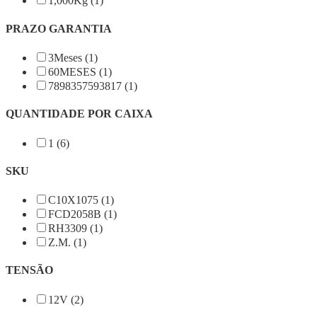
1,000Kg (1)
PRAZO GARANTIA
3Meses (1)
60MESES (1)
7898357593817 (1)
QUANTIDADE POR CAIXA
1 (6)
SKU
C10X1075 (1)
FCD2058B (1)
RH3309 (1)
Z.M. (1)
TENSÃO
12V (2)