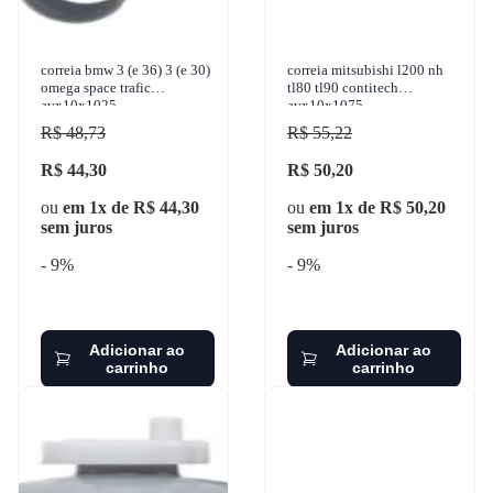
correia bmw 3 (e 36) 3 (e 30)
correia mitsubishi l200 nh
omega space trafic
tl80 tl90 contitech
avx10x1025
avx10x1075
R$ 48,73
R$ 55,22
R$ 44,30
R$ 50,20
ou
em 1x de R$ 44,30
ou
em 1x de R$ 50,20
sem juros
sem juros
- 9%
- 9%
Adicionar ao
Adicionar ao
carrinho
carrinho