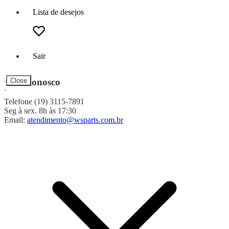
Lista de desejos
Sair
Fale Conosco
Close
Telefone (19) 3115-7891
Seg à sex. 8h às 17:30
Email:
atendimento@wsparts.com.br