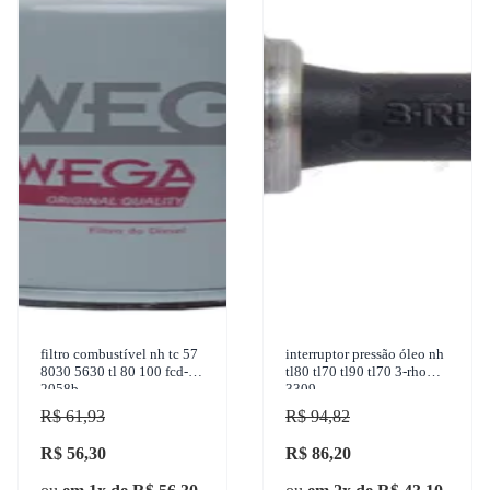
filtro combustível nh tc 57
interruptor pressão óleo nh
8030 5630 tl 80 100 fcd-
tl80 tl70 tl90 tl70 3-rho
2058b
3309
R$ 61,93
R$ 94,82
R$ 56,30
R$ 86,20