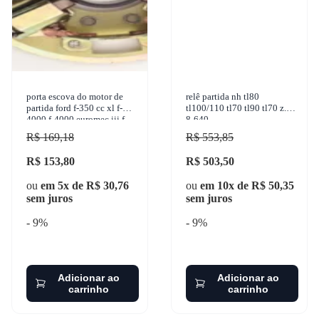
porta escova do motor de
relê partida nh tl80
partida ford f-350 cc xl f-
tl100/110 tl70 tl90 tl70 z.m.
4000 f-4000 euromec iii f
8-640
250 new holland tl 80 4x4
R$ 169,18
R$ 553,85
1996-2012 sulcar
R$ 153,80
R$ 503,50
ou
em 5x de R$ 30,76
ou
em 10x de R$ 50,35
sem juros
sem juros
- 9%
- 9%
Adicionar ao
Adicionar ao
carrinho
carrinho