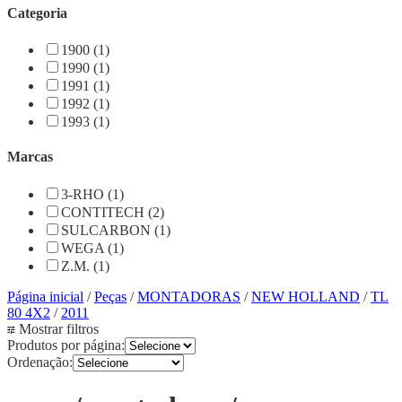
Categoria
1900 (1)
1990 (1)
1991 (1)
1992 (1)
1993 (1)
Marcas
3-RHO (1)
CONTITECH (2)
SULCARBON (1)
WEGA (1)
Z.M. (1)
Página inicial
/
Peças
/
MONTADORAS
/
NEW HOLLAND
/
TL
80 4X2
/
2011
Mostrar filtros
Produtos por página:
Ordenação: