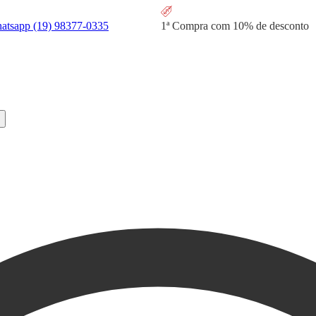
hatsapp
(19) 98377-0335
1ª Compra com
10% de desconto