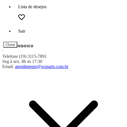
Lista de desejos
Sair
Fale Conosco
Close
Telefone (19) 3115-7891
Seg à sex. 8h às 17:30
Email:
atendimento@wsparts.com.br