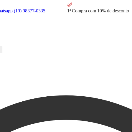
hatsapp
(19) 98377-0335
1ª Compra com
10% de desconto