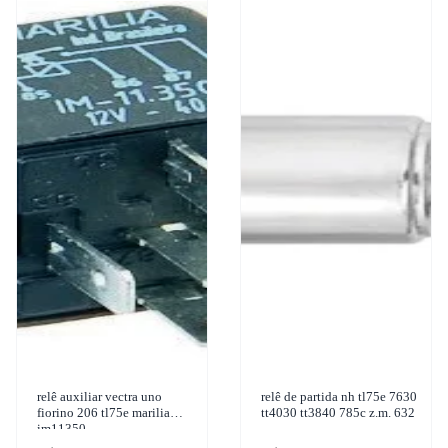
relê auxiliar vectra uno
relê de partida nh tl75e 7630
fiorino 206 tl75e marilia
tt4030 tt3840 785c z.m. 632
im11350