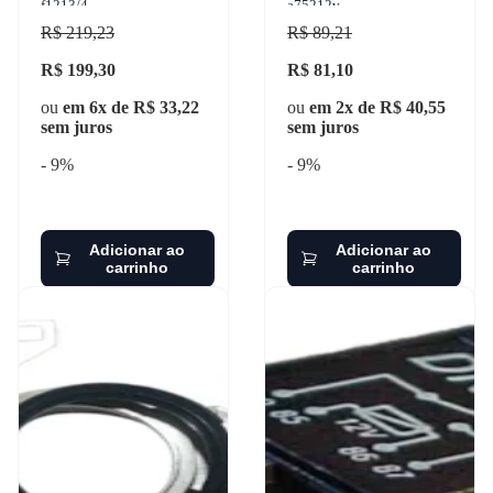
f1213/4
a75212v
R$ 219,23
R$ 89,21
R$ 199,30
R$ 81,10
ou
em 6x de R$ 33,22
ou
em 2x de R$ 40,55
sem juros
sem juros
- 9%
- 9%
Adicionar ao
Adicionar ao
carrinho
carrinho