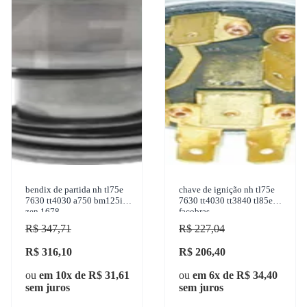
bendix de partida nh tl75e
chave de ignição nh tl75e
7630 tt4030 a750 bm125i
7630 tt4030 tt3840 tl85e
zen 1678
facobras
R$ 347,71
R$ 227,04
R$ 316,10
R$ 206,40
ou
em 10x de R$ 31,61
ou
em 6x de R$ 34,40
sem juros
sem juros