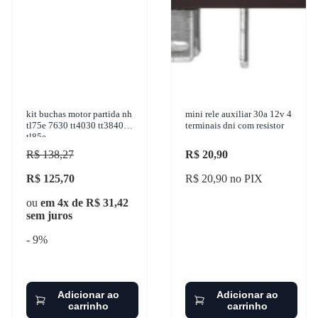
kit buchas motor partida nh
mini rele auxiliar 30a 12v 4
tl75e 7630 tt4030 tt3840
terminais dni com resistor
tl85e
R$ 138,27
R$ 20,90
R$ 125,70
R$ 20,90 no PIX
ou
em 4x de R$ 31,42
sem juros
- 9%
Adicionar ao
Adicionar ao
carrinho
carrinho