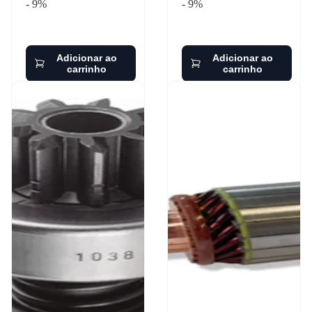
- 9%
- 9%
Adicionar ao
Adicionar ao
carrinho
carrinho