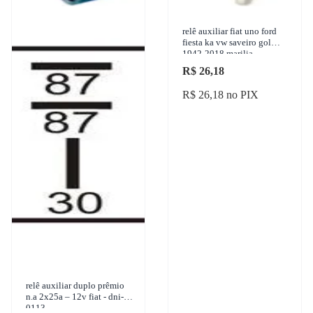
relê auxiliar fiat uno ford
fiesta ka vw saveiro gol
1942-2018 marilia -
im16015
R$ 26,18
R$ 26,18 no PIX
relê auxiliar duplo prêmio
n.a 2x25a – 12v fiat - dni-
0113