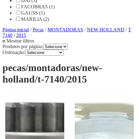
DNI (5)
FACOBRAS (1)
GAUSS (1)
MARILIA (2)
Página inicial
/
Peças
/
MONTADORAS
/
NEW HOLLAND
/
T
7140
/
2015
Mostrar filtros
Produtos por página:
Ordenação:
pecas/montadoras/new-
holland/t-7140/2015