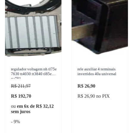
regulador voltagem nh tl75e
rele auxiliar 4 terminais
7630 tt4030 tt3840 tl85e
invertidos 40a universal
ga781
R$ 211,97
R$ 26,90
R$ 192,70
R$ 26,90 no PIX
ou
em 6x de R$ 32,12
sem juros
- 9%