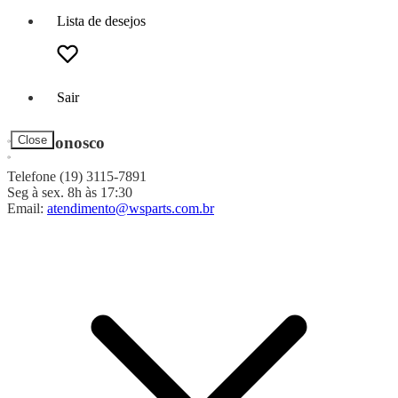
Lista de desejos
Sair
Fale Conosco
Close
Telefone (19) 3115-7891
Seg à sex. 8h às 17:30
Email:
atendimento@wsparts.com.br