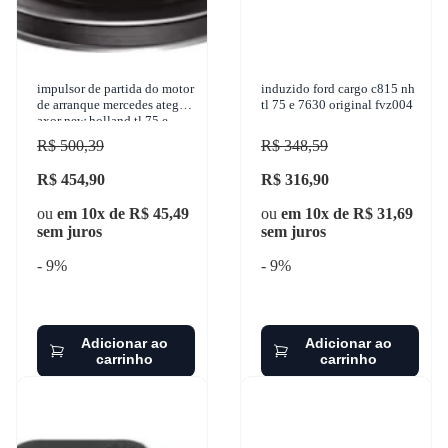
impulsor de partida do motor
induzido ford cargo c815 nh
de arranque mercedes atego
tl 75 e 7630 original fvz004
axor new holland tl 75 e
7630 tt 4030 1942-2011 zen
R$ 500,39
R$ 348,59
- 1038
R$ 454,90
R$ 316,90
ou
em 10x de R$ 45,49
ou
em 10x de R$ 31,69
sem juros
sem juros
- 9%
- 9%
Adicionar ao
Adicionar ao
carrinho
carrinho