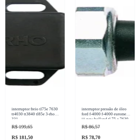
interruptor freio tl75e 7630
interruptor pressão de óleo
tt4030 tt3840 tl85e 3-rho
ford f-4000 f-4000 euromec
331
iii new holland tl 75 e 7630
tt 4030 1942-2011 3-rho -
R$ 199,65
R$ 86,57
3340
R$ 181,50
R$ 78,70