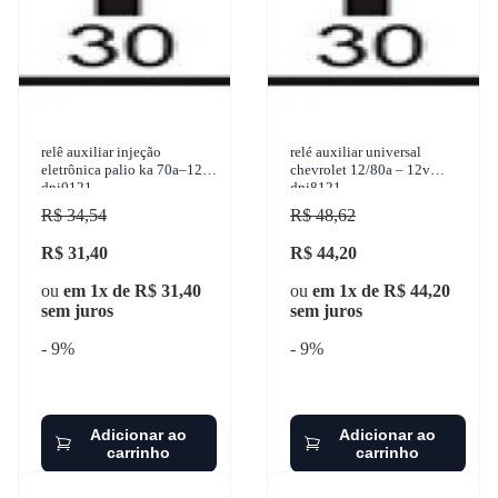
relê auxiliar injeção
relé auxiliar universal
eletrônica palio ka 70a–12v
chevrolet 12/80a – 12v
dni0121
dni8121
R$ 34,54
R$ 48,62
R$ 31,40
R$ 44,20
ou
em 1x de R$ 31,40
ou
em 1x de R$ 44,20
sem juros
sem juros
- 9%
- 9%
Adicionar ao
Adicionar ao
carrinho
carrinho