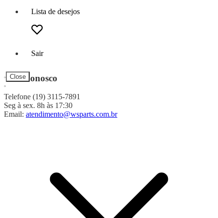
Lista de desejos
Sair
Fale Conosco
Close
Telefone (19) 3115-7891
Seg à sex. 8h às 17:30
Email:
atendimento@wsparts.com.br