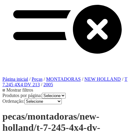
Página inicial
/
Peças
/
MONTADORAS
/
NEW HOLLAND
/
T
7.245 4X4 DV 213
/
2005
Mostrar filtros
Produtos por página:
Ordenação:
pecas/montadoras/new-
holland/t-7-245-4x4-dv-