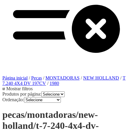
Página inicial
/
Peças
/
MONTADORAS
/
NEW HOLLAND
/
T
7.240 4X4 DV 197CV
/
1980
Mostrar filtros
Produtos por página:
Ordenação:
pecas/montadoras/new-
holland/t-7-240-4x4-dv-