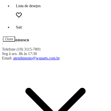
Lista de desejos
Sair
Fale Conosco
Close
Telefone (19) 3115-7891
Seg à sex. 8h às 17:30
Email:
atendimento@wsparts.com.br