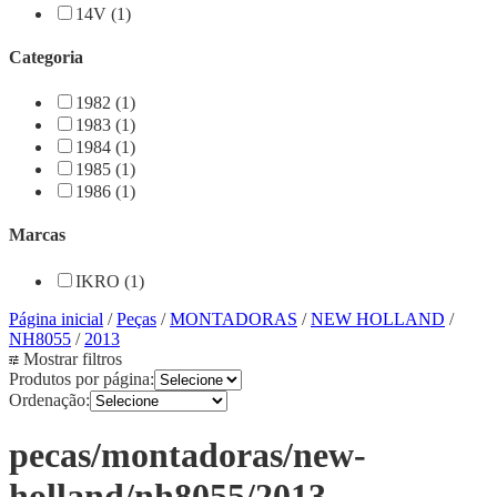
14V (1)
Categoria
1982 (1)
1983 (1)
1984 (1)
1985 (1)
1986 (1)
Marcas
IKRO (1)
Página inicial
/
Peças
/
MONTADORAS
/
NEW HOLLAND
/
NH8055
/
2013
Mostrar filtros
Produtos por página:
Ordenação:
pecas/montadoras/new-
holland/nh8055/2013