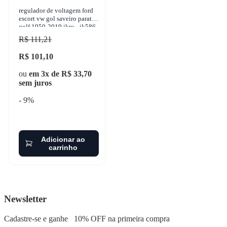
regulador de voltagem ford
escort vw gol saveiro parati
golf 1950-2019 ikro - ik586
R$ 111,21
R$ 101,10
ou
em 3x de R$ 33,70
sem juros
- 9%
Adicionar ao
carrinho
Newsletter
Cadastre-se e ganhe
10% OFF
na primeira compra