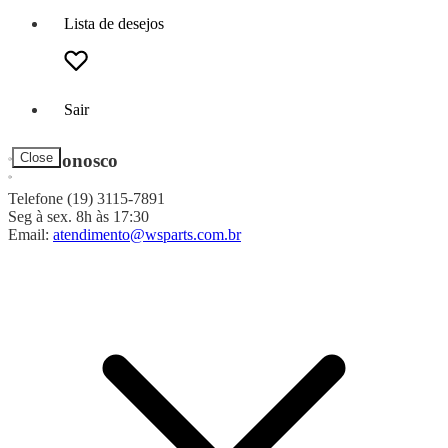
Lista de desejos
Sair
Fale Conosco
Close
Telefone (19) 3115-7891
Seg à sex. 8h às 17:30
Email:
atendimento@wsparts.com.br