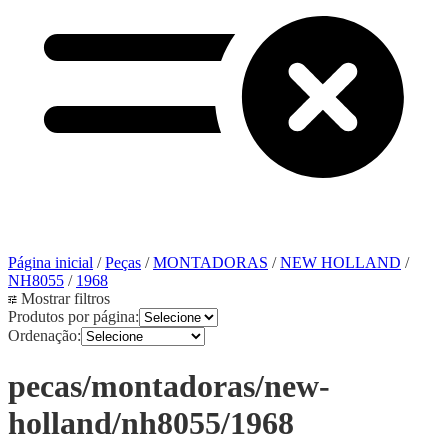
Página inicial
/
Peças
/
MONTADORAS
/
NEW HOLLAND
/
NH8055
/
1968
Mostrar filtros
Produtos por página:
Ordenação:
pecas/montadoras/new-
holland/nh8055/1968