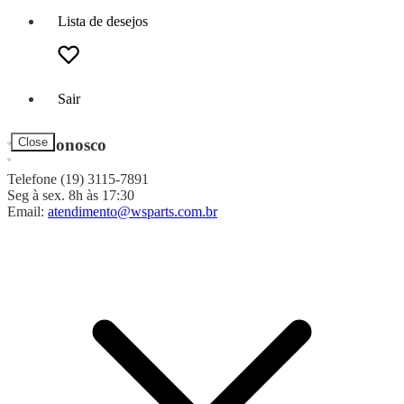
Lista de desejos
Sair
Fale Conosco
Close
Telefone (19) 3115-7891
Seg à sex. 8h às 17:30
Email:
atendimento@wsparts.com.br