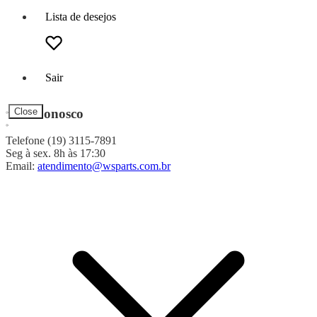
Lista de desejos
Sair
Fale Conosco
Close
Telefone (19) 3115-7891
Seg à sex. 8h às 17:30
Email:
atendimento@wsparts.com.br