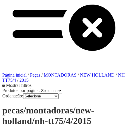
Página inicial
/
Peças
/
MONTADORAS
/
NEW HOLLAND
/
NH
TT75/4
/
2015
Mostrar filtros
Produtos por página:
Ordenação:
pecas/montadoras/new-
holland/nh-tt75/4/2015