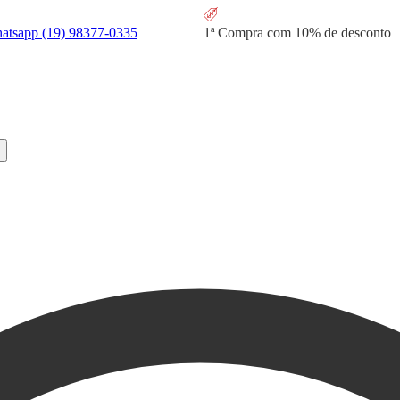
hatsapp
(19) 98377-0335
1ª Compra com
10% de desconto