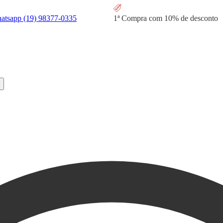
hatsapp
(19) 98377-0335
1ª Compra com
10% de desconto