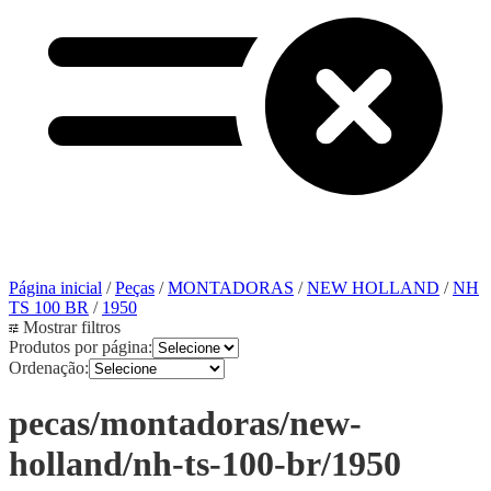
Página inicial
/
Peças
/
MONTADORAS
/
NEW HOLLAND
/
NH
TS 100 BR
/
1950
Mostrar filtros
Produtos por página:
Ordenação:
pecas/montadoras/new-
holland/nh-ts-100-br/1950