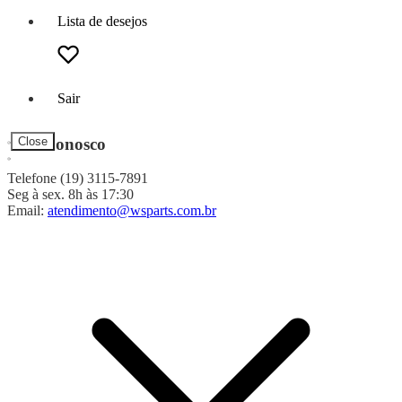
Lista de desejos
Sair
Fale Conosco
Close
Telefone (19) 3115-7891
Seg à sex. 8h às 17:30
Email:
atendimento@wsparts.com.br