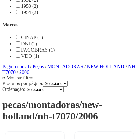
1953 (2)
1954 (2)
Marcas
CINAP (1)
DNI (1)
FACOBRAS (1)
VDO (1)
Página inicial
/
Peças
/
MONTADORAS
/
NEW HOLLAND
/
NH
T7070
/
2006
Mostrar filtros
Produtos por página:
Ordenação:
pecas/montadoras/new-
holland/nh-t7070/2006