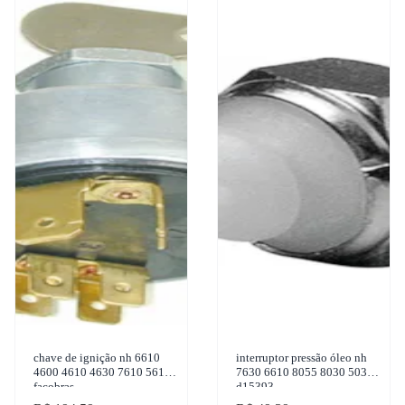
chave de ignição nh 6610
interruptor pressão óleo nh
4600 4610 4630 7610 5610
7630 6610 8055 8030 5030
facobras
d15393