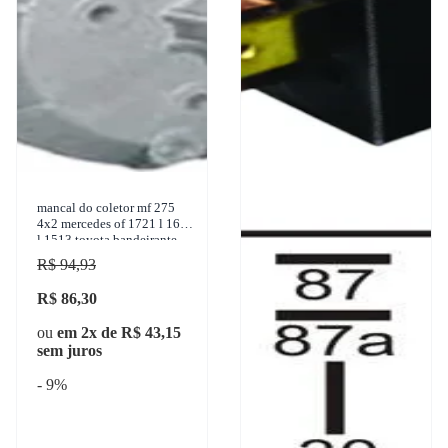
mancal do coletor mf 275
4x2 mercedes of 1721 l 1620
l 1513 toyota bandeirante
1950-2011 cinap - 54
R$ 94,93
R$ 86,30
ou
em 2x de R$ 43,15
sem juros
- 9%