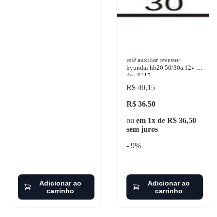
relê auxiliar reversor
hyundai hb20 50/30a.12v -
dni-8115
R$ 40,15
R$ 36,50
ou
em 1x de R$ 36,50
sem juros
- 9%
Adicionar ao
Adicionar ao
carrinho
carrinho