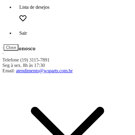
Lista de desejos
Sair
Fale Conosco
Close
Telefone (19) 3115-7891
Seg à sex. 8h às 17:30
Email:
atendimento@wsparts.com.br